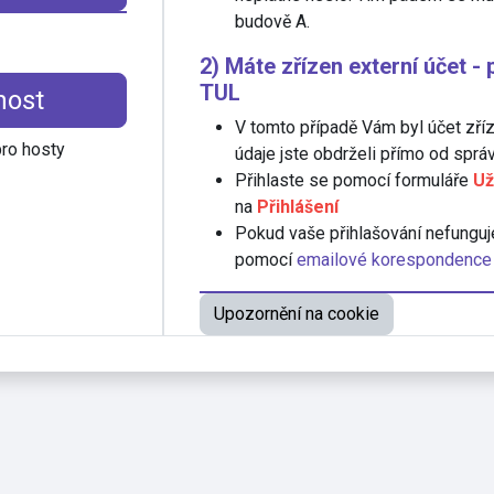
budově A.
2) Máte zřízen externí účet -
TUL
host
V tomto případě Vám byl účet zří
pro hosty
údaje jste obdrželi přímo od správ
Přihlaste se pomocí formuláře
Už
na
Přihlášení
Pokud vaše přihlašování nefunguj
pomocí
emailové korespondence
Upozornění na cookie