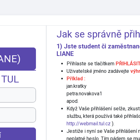
Jak se správně přih
1) Jste student či zaměstnan
LIANE
IANE)
Přihlaste se tlačítkem
PŘIHLÁSIT
Uživatelské jméno zadávejte
výh
 TUL
Příklad :
jan.kratky
petra.novakova1
apod.
Když Vaše přihlášení selže, zkuste
službu, která používá také přihlaš
http://webmail.tul.cz
).
Jestiže i nyní se Vaše přihlášen
í
neplatné heslo. Tím pádem se mus