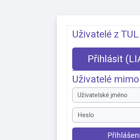
Přejít k hlavnímu obsahu
Uživatelé z TUL
Přihlásit (L
Uživatelé mimo
Uživatelské jméno
Heslo
Přihlášen