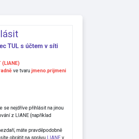
lásit
ec TUL s účtem v síti
 (LIANE)
radně
ve tvaru
jmeno.prijmeni
 se nejdříve přihlásit na jinou
ování z LIANE (například
í nezdaří, máte pravděpodobně
íte obrátit na správu
LIANE
v