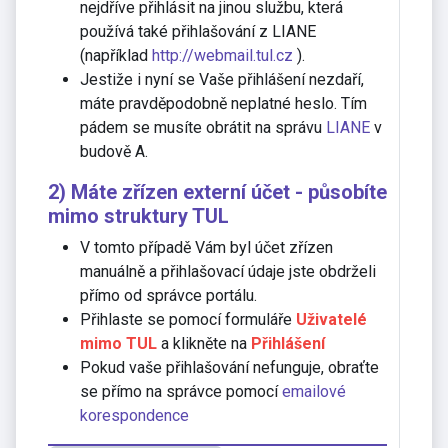
nejdříve přihlásit na jinou službu, která
používá také přihlašování z LIANE
(například
http://webmail.tul.cz
).
Jestiže i nyní se Vaše přihlášení nezdaří,
máte pravděpodobně neplatné heslo. Tím
pádem se musíte obrátit na správu
LIANE
v
budově A.
2) Máte zřízen externí účet - působíte
mimo struktury TUL
V tomto případě Vám byl účet zřízen
manuálně a přihlašovací údaje jste obdrželi
přímo od správce portálu.
Přihlaste se pomocí formuláře
Uživatelé
mimo TUL
a klikněte na
Přihlášení
Pokud vaše přihlašování nefunguje, obraťte
se přímo na správce pomocí
emailové
korespondence