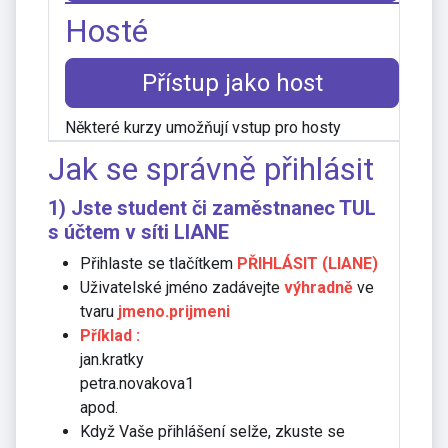
Hosté
Přístup jako host
Některé kurzy umožňují vstup pro hosty
Jak se správně přihlásit
1) Jste student či zaměstnanec TUL
s účtem v síti
LIANE
Přihlaste se tlačítkem
PŘIHLÁSIT (LIANE)
Uživatelské jméno zadávejte
výhradně
ve
tvaru
jmeno.prijmeni
Příklad :
jan.kratky
petra.novakova1
apod.
Když Vaše přihlášení selže, zkuste se