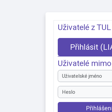
Přejít k hlavnímu obsahu
Uživatelé z TUL
Přihlásit (L
Uživatelé mimo
Uživatelské jméno
Heslo
Přihlášen