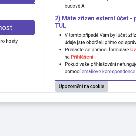
budově A.
2) Máte zřízen externí účet -
TUL
host
V tomto případě Vám byl účet zří
pro hosty
údaje jste obdrželi přímo od správ
Přihlaste se pomocí formuláře
Už
na
Přihlášení
Pokud vaše přihlašování nefunguj
pomocí
emailové korespondence
Upozornění na cookie