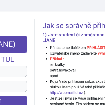
Jak se správně přih
1) Jste student či zaměstnan
LIANE
IANE)
Přihlaste se tlačítkem
PŘIHLÁSIT
Uživatelské jméno zadávejte
výh
 TUL
Příklad :
jan.kratky
petra.novakova1
apod.
Když Vaše přihlášení selže, zkuste
službu, která používá také přihlaš
http://webmail.tul.cz
).
Jestiže i nyní se Vaše přihlášen
í
neplatné heslo. Tím pádem se mus