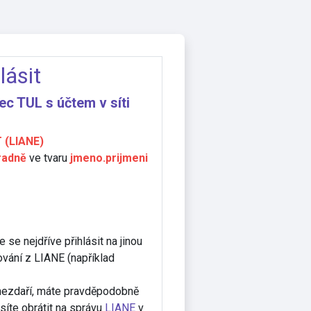
lásit
ec TUL s účtem v síti
 (LIANE)
radně
ve tvaru
jmeno.prijmeni
 se nejdříve přihlásit na jinou
ování z LIANE (například
í nezdaří, máte pravděpodobně
íte obrátit na správu
LIANE
v