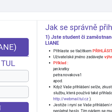
Jak se správně přih
1) Jste student či zaměstnan
LIANE
IANE)
Přihlaste se tlačítkem
PŘIHLÁSIT
Uživatelské jméno zadávejte
výh
 TUL
Příklad :
jan.kratky
petra.novakova1
apod.
Když Vaše přihlášení selže, zkuste
službu, která používá také přihlaš
http://webmail.tul.cz
).
Jestiže i nyní se Vaše přihlášen
í
neplatné heslo. Tím pádem se mus