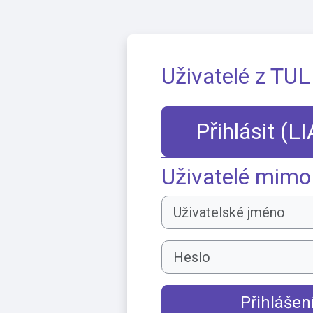
Přejít k hlavnímu obsahu
Uživatelé z TUL
Přihlásit (L
Uživatelé mimo
Uživatelské jméno
Heslo
Přihlášen