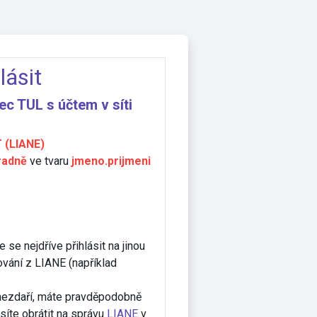
lásit
ec TUL s účtem v síti
 (LIANE)
radně
ve tvaru
jmeno.prijmeni
 se nejdříve přihlásit na jinou
ování z LIANE (například
í nezdaří, máte pravděpodobně
íte obrátit na správu
LIANE
v