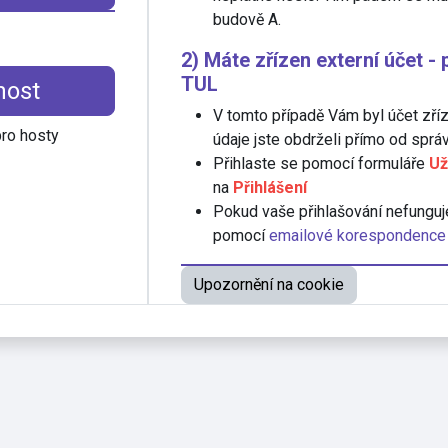
budově A.
2) Máte zřízen externí účet -
TUL
host
V tomto případě Vám byl účet zří
pro hosty
údaje jste obdrželi přímo od správ
Přihlaste se pomocí formuláře
Už
na
Přihlášení
Pokud vaše přihlašování nefunguj
pomocí
emailové korespondence
Upozornění na cookie