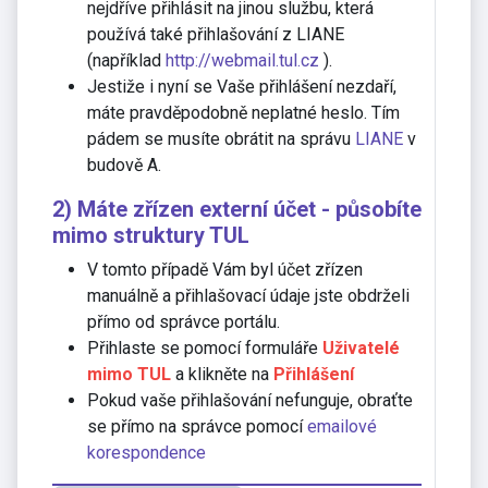
nejdříve přihlásit na jinou službu, která
používá také přihlašování z LIANE
(například
http://webmail.tul.cz
).
Jestiže i nyní se Vaše přihlášení nezdaří,
máte pravděpodobně neplatné heslo. Tím
pádem se musíte obrátit na správu
LIANE
v
budově A.
2) Máte zřízen externí účet - působíte
mimo struktury TUL
V tomto případě Vám byl účet zřízen
manuálně a přihlašovací údaje jste obdrželi
přímo od správce portálu.
Přihlaste se pomocí formuláře
Uživatelé
mimo TUL
a klikněte na
Přihlášení
Pokud vaše přihlašování nefunguje, obraťte
se přímo na správce pomocí
emailové
korespondence