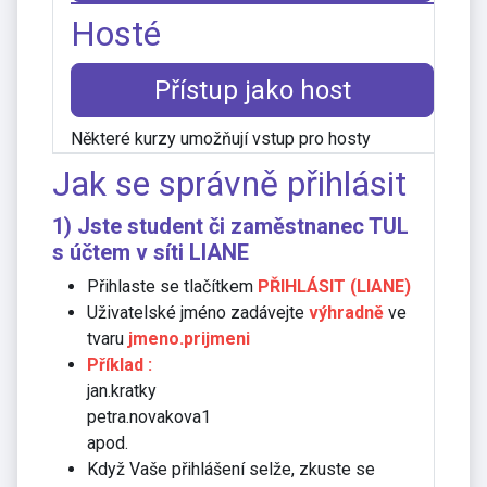
Hosté
Přístup jako host
Některé kurzy umožňují vstup pro hosty
Jak se správně přihlásit
1) Jste student či zaměstnanec TUL
s účtem v síti
LIANE
Přihlaste se tlačítkem
PŘIHLÁSIT (LIANE)
Uživatelské jméno zadávejte
výhradně
ve
tvaru
jmeno.prijmeni
Příklad :
jan.kratky
petra.novakova1
apod.
Když Vaše přihlášení selže, zkuste se