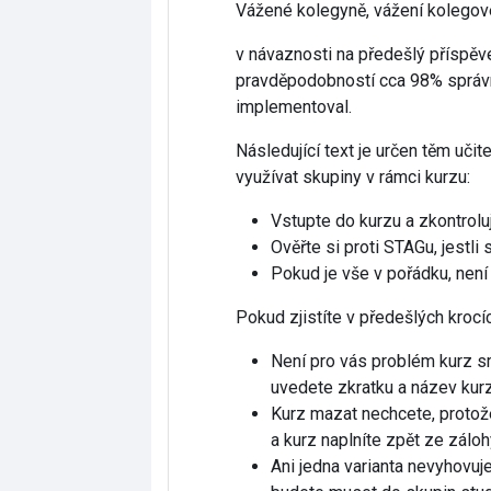
Vážené kolegyně, vážení kolegov
v návaznosti na předešlý příspěve
pravděpodobností cca 98% správně
implementoval.
Následující text je určen těm uči
využívat skupiny v rámci kurzu:
Vstupte do kurzu a zkontrolu
Ověřte si proti STAGu, jestl
Pokud je vše v pořádku, není 
Pokud zjistíte v předešlých krocích
Není pro vás problém kurz s
uvedete zkratku a název kurzu
Kurz mazat nechcete, protože
a kurz naplníte zpět ze záloh
Ani jedna varianta nevyhovuje