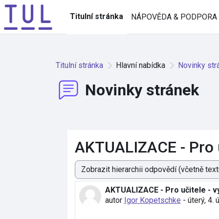
Přejít k hlavnímu obsahu
Titulní stránka
NÁPOVĚDA & PODPORA
Titulní stránka
Hlavní nabídka
Novinky str
Novinky stránek
AKTUALIZACE - Pro uč
Režim zobrazení
AKTUALIZACE - Pro učitele - vy
Počet odpovědí: 0
autor
Igor Kopetschke
-
úterý, 4.