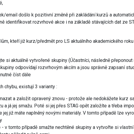
é,
k/email došlo k pozitivní změně při zakládání kurzů a automatic
 identifikovat rozvrhové akce i na základě stávajících dat ze ST
telům, kteří již kurz/předmět pro LS aktuálního akademického roku 
jte si aktuálně vytvořené skupiny (Účastníci, následně přeponout 
i skupiny odpovídají rozvrhovým akcím a jsou správně zapsaní stu
nutné číst dále
 chybu, existují 3 varianty :
mazat a založit opravený znovu - protože ale nedokážete kurz sa
 a já jej smažu. Poté si jej přes STAG opět založíte a třeba impo
 jej již máte naplněný novými materiály. V tomto případě lze vyro
y
 - v tomto případě smažte nechtěné skupiny a vytvořte si vlastní 