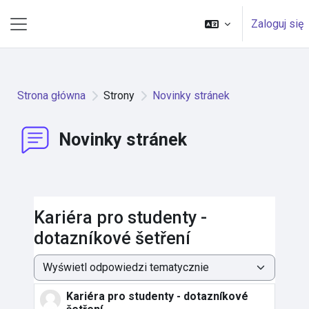
Przejdź do głównej zawartości
Zaloguj się
Panel boczny
Strona główna
Strony
Novinky stránek
Novinky stránek
Kariéra pro studenty -
dotazníkové šetření
Sposób wyświetlania
Kariéra pro studenty - dotazníkové
Liczba odpowiedzi: 0