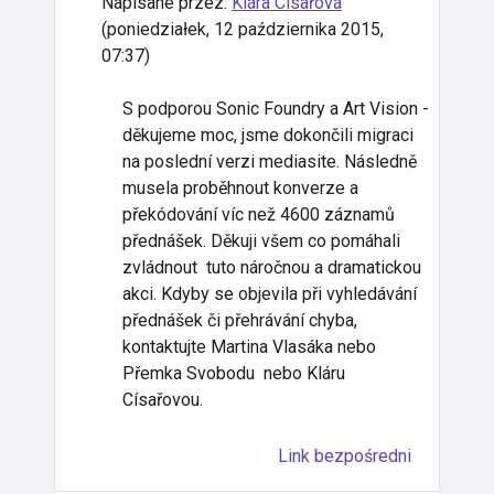
Napisane przez:
Klára Císařová
(
poniedziałek, 12 października 2015,
07:37
)
S podporou Sonic Foundry a Art Vision -
děkujeme moc, jsme dokončili migraci
na poslední verzi mediasite. Následně
musela proběhnout k
onverze a
překódování víc než 4600 záznamů
přednášek. Děkuji všem co pomáhali
zvládnout tuto náročnou a dramatickou
akci. Kdyby se objevila při vyhledávání
přednášek či přehrávání chyba,
kontaktujte Martina Vlasáka nebo
Přemka Svobodu nebo Kláru
Císařovou.
Link bezpośredni