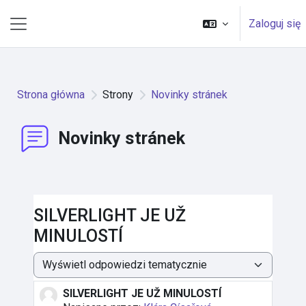
Przejdź do głównej zawartości
Zaloguj się
Panel boczny
Strona główna
Strony
Novinky stránek
Novinky stránek
SILVERLIGHT JE UŽ
MINULOSTÍ
Sposób wyświetlania
SILVERLIGHT JE UŽ MINULOSTÍ
Liczba odpowiedzi: 0