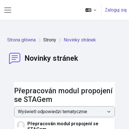
Przejdź do głównej zawartości
Zaloguj się
Panel boczny
Strona główna
Strony
Novinky stránek
Novinky stránek
Přepracován modul propojení
se STAGem
Sposób wyświetlania
Přepracován modul propojení se
Liczba odpowiedzi: 0