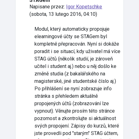
STAGem
Napisane przez:
Igor Kopetschke
(
sobota, 13 lutego 2016, 04:10
)
Modul, který automaticky propojuje
elearningové účty se STAGem byl
kompletně přepracován. Nyní si dokáže
poradit i se situací, kdy uživatel má více
STAG účtů (několik studií, je zároveň
učitel i student aj.) nebo u něj došlo ke
změně studia (z bakalářského na
magisterské, jiné studentské číslo aj.)
Po přihlášení se nyní zobrazuje info
stránka s přehledem aktuálně
propojených účtů (zobrazování lze
vypnout). Věnujte prosím této stránce
pozornost a zkontrolujte si aktuálnost
svých propojení. Zápisy do kurzů, které
jste provedli pod "starým" STAG účtem,