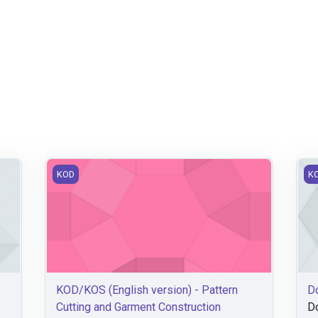
KOD/KOS (English version) - Pattern Cutting and Gar
Dop
KOD
K
KOD/KOS (English version) - Pattern
Do
Cutting and Garment Construction
Do