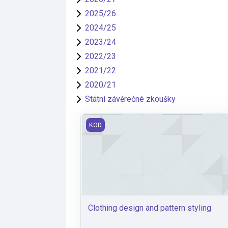
2025/26
2024/25
2023/24
2022/23
2021/22
2020/21
Státní závěrečné zkoušky
Clothing design and pattern styling
KOD
Clothing design and pattern styling