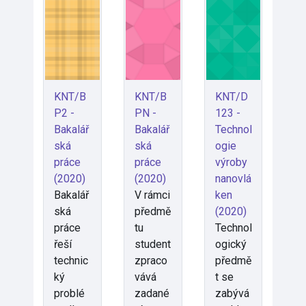
KNT/B
KNT/B
KNT/D
P2 -
PN -
123 -
Bakalář
Bakalář
Technol
ská
ská
ogie
práce
práce
výroby
(2020)
(2020)
nanovlá
Bakalář
V rámci
ken
ská
předmě
(2020)
práce
tu
Technol
řeší
student
ogický
technic
zpraco
předmě
ký
vává
t se
problé
zadané
zabývá