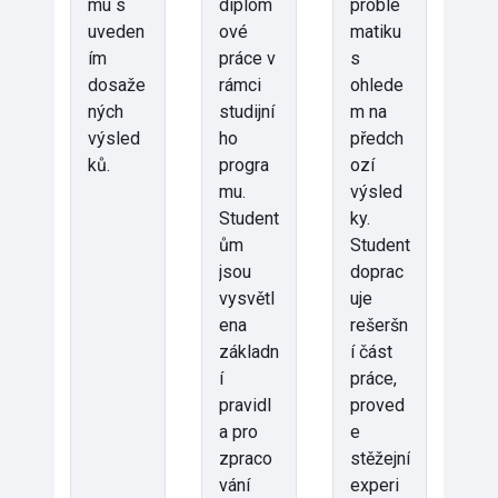
mu s
diplom
proble
uveden
ové
matiku
ím
práce v
s
dosaže
rámci
ohlede
ných
studijní
m na
výsled
ho
předch
ků.
progra
ozí
mu.
výsled
Student
ky.
ům
Student
jsou
doprac
vysvětl
uje
ena
rešeršn
základn
í část
í
práce,
pravidl
proved
a pro
e
zpraco
stěžejní
vání
experi