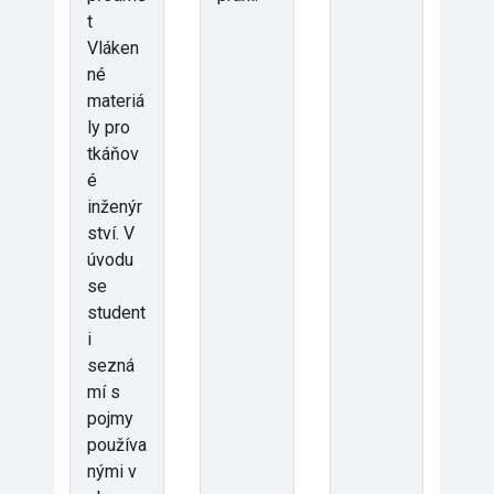
t
Vláken
né
materiá
ly pro
tkáňov
é
inženýr
ství. V
úvodu
se
student
i
sezná
mí s
pojmy
používa
nými v