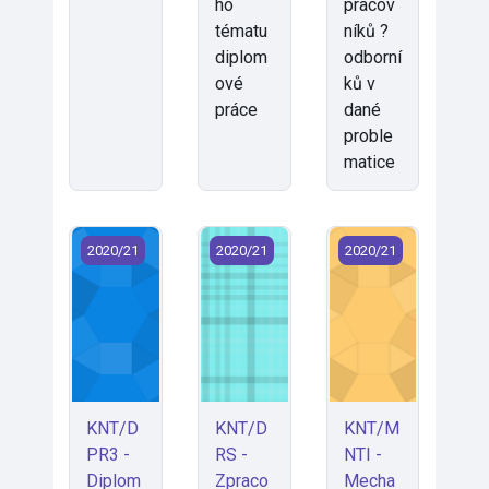
ho
pracov
tématu
níků ?
diplom
odborní
ové
ků v
práce
dané
proble
matice
KNT/DPR3 - Diplomová práce 3 (2020)
KNT/DRS - Zpracování druhotných su
KNT/MNTI - Mechani
2020/21
2020/21
2020/21
KNT/D
KNT/D
KNT/M
PR3 -
RS -
NTI -
Diplom
Zpraco
Mecha