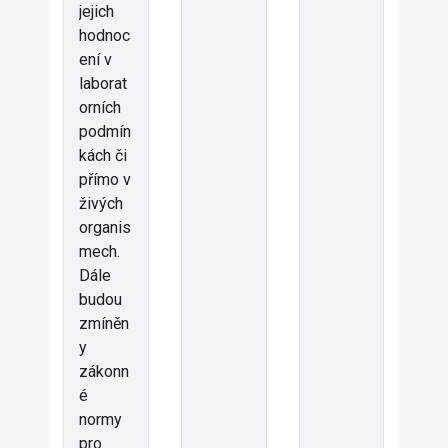
jejich
hodnoc
ení v
laborat
orních
podmín
kách či
přímo v
živých
organis
mech.
Dále
budou
zmíněn
y
zákonn
é
normy
pro