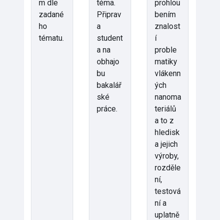
m dle
téma.
prohlou
zadané
Připrav
bením
ho
a
znalost
tématu.
student
í
a na
proble
obhajo
matiky
bu
vlákenn
bakalář
ých
ské
nanoma
práce.
teriálů
a to z
hledisk
a jejich
výroby,
rozděle
ní,
testová
ní a
uplatně