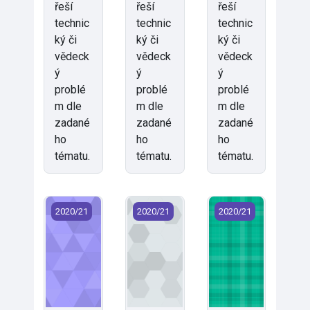
řeší
řeší
řeší
technic
technic
technic
ký či
ký či
ký či
vědeck
vědeck
vědeck
ý
ý
ý
problé
problé
problé
m dle
m dle
m dle
zadané
zadané
zadané
ho
ho
ho
tématu.
tématu.
tématu.
KNT/DPN - Diplomová práce (2020)
KNT/DPR1 - Diplomová práce 1 (20
KNT/DPR2 - Diplom
2020/21
2020/21
2020/21