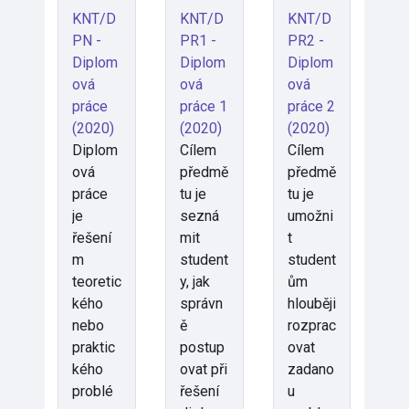
KNT/D
KNT/D
KNT/D
PN -
PR1 -
PR2 -
Diplom
Diplom
Diplom
ová
ová
ová
práce
práce 1
práce 2
(2020)
(2020)
(2020)
Diplom
Cílem
Cílem
ová
předmě
předmě
práce
tu je
tu je
je
sezná
umožni
řešení
mit
t
m
student
student
teoretic
y, jak
ům
kého
správn
hlouběji
nebo
ě
rozprac
praktic
postup
ovat
kého
ovat při
zadano
problé
řešení
u