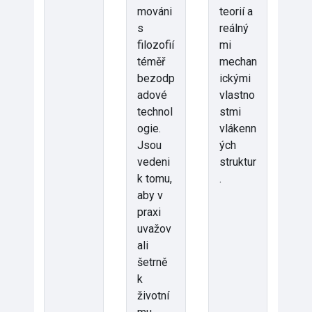
mováni
teorií a
s
reálný
filozofií
mi
téměř
mechan
bezodp
ickými
adové
vlastno
technol
stmi
ogie.
vlákenn
Jsou
ých
vedeni
struktur
k tomu,
.
aby v
praxi
uvažov
ali
šetrně
k
životní