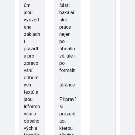
ům
části
jsou
bakalář
vysvětl
ské
ena
práce
základn
nejen
í
po
pravidl
obsaho
a pro
vé, ale i
zpraco
po
vání
formáln
odborn
í
ých
stránce
textů a
.
jsou
Připraví
informo
si
váni o
prezent
obsaho
aci,
vých a
kterou