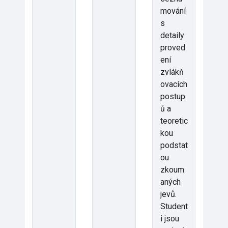
mování
s
detaily
proved
ení
zvlákň
ovacích
postup
ů a
teoretic
kou
podstat
ou
zkoum
aných
jevů.
Student
i jsou