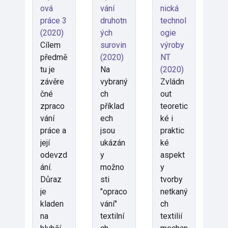
ová
vání
nická
práce 3
druhotn
technol
(2020)
ých
ogie
Cílem
surovin
výroby
předmě
(2020)
NT
tu je
Na
(2020)
závěre
vybraný
Zvládn
čné
ch
out
zpraco
příklad
teoretic
vání
ech
ké i
práce a
jsou
praktic
její
ukázán
ké
odevzd
y
aspekt
ání.
možno
y
Důraz
sti
tvorby
je
"opraco
netkaný
kladen
vání"
ch
na
textilní
textilií