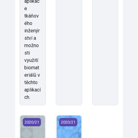
aplikac
e
tkáňov
ého
inženýr
ství a
možno
sti
využití
biomat
eriálů v
těchto
aplikací
ch.
KNT/PPO - Polymery (2020)
KNT/TAP - Materiály a textilie pro a
2020/21
2020/21