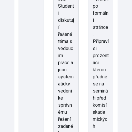
Student
po
i
formáln
diskutuj
í
í
stránce
řešené
.
téma s
Připraví
vedouc
si
ím
prezent
práce a
aci,
jsou
kterou
system
předne
aticky
se na
vedeni
seminá
ke
ři před
správn
komisí
ému
akade
řešení
mickýc
zadané
h