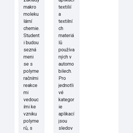
makro
textilií
moleku
a
lární
textilní
chemie.
ch
Student
materiá
i budou
lů
sezná
používa
meni
ných v
se s
automo
polyme
bilech.
račními
Pro
reakce
jednotli
mi
vé
vedouc
kategor
ími ke
ie
vzniku
aplikací
polyme
jsou
rů, s
sledov