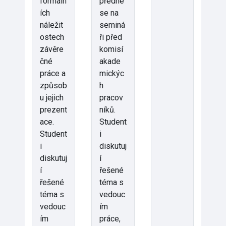
formáln
předne
ích
se na
náležit
seminá
ostech
ři před
závěre
komisí
čné
akade
práce a
mickýc
způsob
h
u jejich
pracov
prezent
níků.
ace.
Student
Student
i
i
diskutuj
diskutuj
í
í
řešené
řešené
téma s
téma s
vedouc
vedouc
ím
ím
práce,