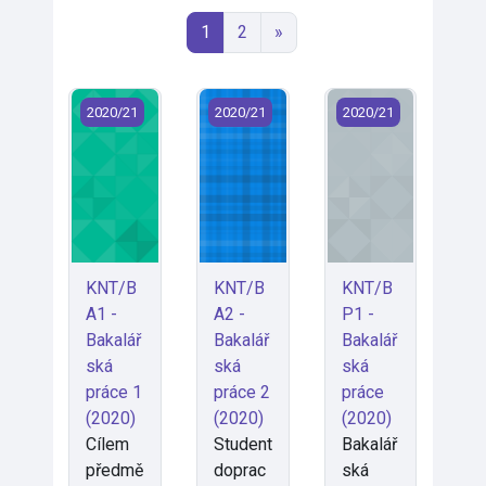
Seite 1
Seite 2
Nächste Seite
1
2
»
KNT/BA1 - Bakalářská práce 1 (2020)
KNT/BA2 - Bakalářská práce 2 (2020
KNT/BP1 - Bakalářs
2020/21
2020/21
2020/21
KNT/B
KNT/B
KNT/B
A1 -
A2 -
P1 -
Bakalář
Bakalář
Bakalář
ská
ská
ská
práce 1
práce 2
práce
(2020)
(2020)
(2020)
Cílem
Student
Bakalář
předmě
doprac
ská