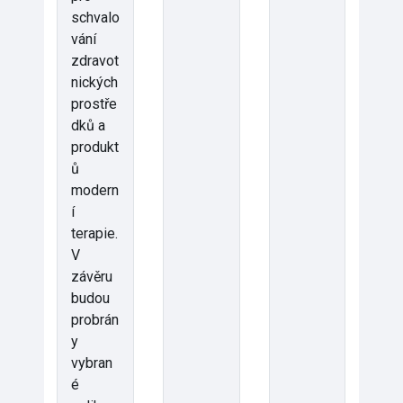
schvalo
vání
zdravot
nických
prostře
dků a
produkt
ů
modern
í
terapie.
V
závěru
budou
probrán
y
vybran
é