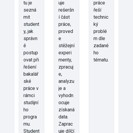
tu je
uje
práce
sezná
rešeršn
řeší
mit
í část
technic
student
práce,
ký
y, jak
proved
problé
správn
e
m dle
ě
stěžejní
zadané
postup
experi
ho
ovat při
menty,
tématu.
řešení
zpracuj
bakalář
e,
ské
analyzu
práce v
je a
rámci
vyhodn
studijní
ocuje
ho
získaná
progra
data.
mu.
Zaprac
Student
uje dílčí