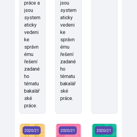
práce a
jsou
jsou
system
system
aticky
aticky
vedeni
vedeni
ke
ke
správn
správn
ému
ému
řešení
řešení
zadané
zadané
ho
ho
tématu
tématu
bakalář
bakalář
ské
ské
práce.
práce.
KNT/BP2 - Bakalářská práce (2020)
KNT/BPN - Bakalářská práce (2020)
KNT/D123 - Technol
2020/21
2020/21
2020/21