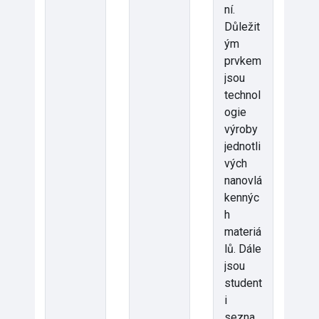
ní.
Důležit
ým
prvkem
jsou
technol
ogie
výroby
jednotli
vých
nanovlá
kennýc
h
materiá
lů. Dále
jsou
student
i
sezna