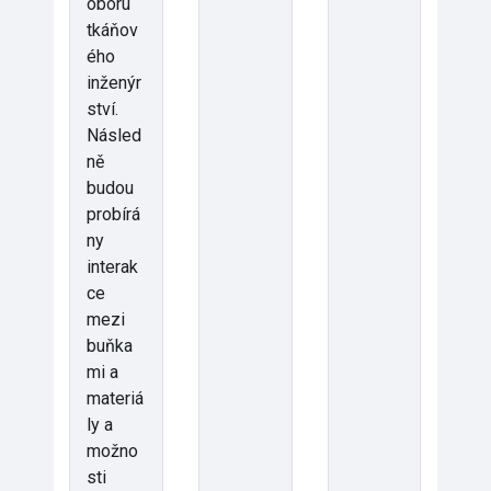
oboru
tkáňov
ého
inženýr
ství.
Násled
ně
budou
probírá
ny
interak
ce
mezi
buňka
mi a
materiá
ly a
možno
sti