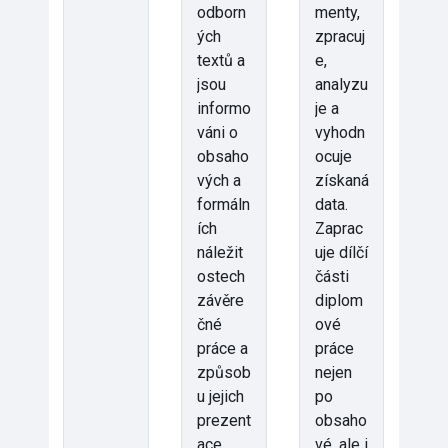
odborn
menty,
ých
zpracuj
textů a
e,
jsou
analyzu
informo
je a
váni o
vyhodn
obsaho
ocuje
vých a
získaná
formáln
data.
ích
Zaprac
náležit
uje dílčí
ostech
části
závěre
diplom
čné
ové
práce a
práce
způsob
nejen
u jejich
po
prezent
obsaho
ace.
vé, ale i