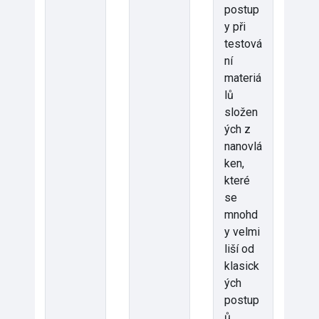
postup
y při
testová
ní
materiá
lů
složen
ých z
nanovlá
ken,
které
se
mnohd
y velmi
liší od
klasick
ých
postup
ů.