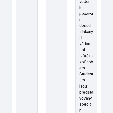
vedeni
k
používá
ní
dosud
získaný
ch
vědom
ostí
tvůrčím
způsob
em.
Student
ům
jsou
předsta
vovány
speciál
ní