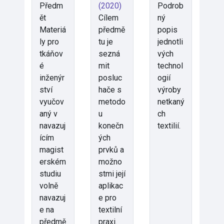
Předm
(2020)
Podrob
ět
Cílem
ný
Materiá
předmě
popis
ly pro
tu je
jednotli
tkáňov
sezná
vých
é
mit
technol
inženýr
posluc
ogií
ství
hače s
výroby
vyučov
metodo
netkaný
aný v
u
ch
navazuj
konečn
textilií.
ícím
ých
magist
prvků a
erském
možno
studiu
stmi její
volně
aplikac
navazuj
e pro
e na
textilní
předmě
praxi.