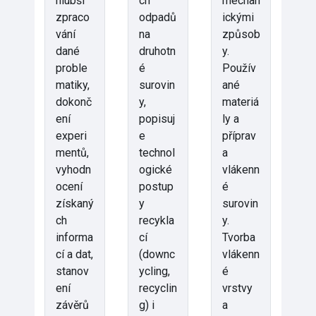
hlubší
ch
mechan
zpraco
odpadů
ickými
vání
na
způsob
dané
druhotn
y.
proble
é
Použív
matiky,
surovin
ané
dokonč
y,
materiá
ení
popisuj
ly a
experi
e
příprav
mentů,
technol
a
vyhodn
ogické
vlákenn
ocení
postup
é
získaný
y
surovin
ch
recykla
y.
informa
cí
Tvorba
cí a dat,
(downc
vlákenn
stanov
ycling,
é
ení
recyclin
vrstvy
závěrů
g) i
a