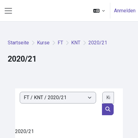
Zum Hauptinhalt
Anmelden
Website-Übersicht
Startseite
Kurse
FT
KNT
2020/21
2020/21
Kurse such
Kursbereiche
Kurse suchen
2020/21