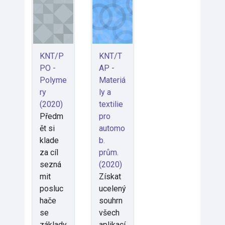
KNT/P
KNT/T
PO -
AP -
Polyme
Materiá
ry
ly a
(2020)
textilie
Předm
pro
ět si
automo
klade
b.
za cíl
prům.
sezná
(2020)
mit
Získat
posluc
ucelený
hače
souhrn
se
všech
základy
aplikací