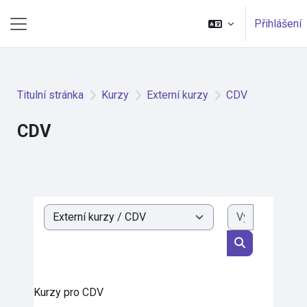
Přejít k hlavnímu obsahu
Přihlášení
Boční panel
Titulní stránka
Kurzy
Externí kurzy
CDV
CDV
Vyhledat k
Kategorie kurzů
Vyhledat kurz
Kurzy pro CDV