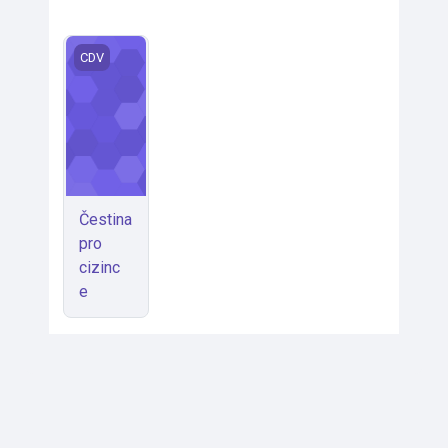
Čestina pro cizince
CDV
Čestina
pro
cizinc
e