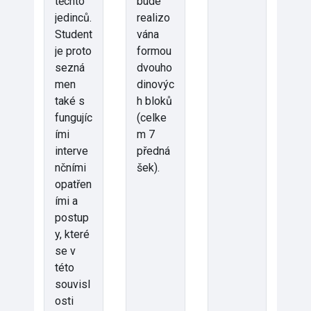
těchto
bude
jedinců.
realizo
Student
vána
je proto
formou
sezná
dvouho
men
dinovýc
také s
h bloků
fungujíc
(celke
ími
m 7
interve
předná
nčními
šek).
opatřen
ími a
postup
y, které
se v
této
souvisl
osti