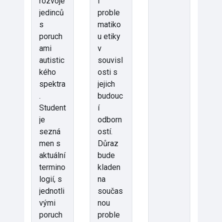
rozvoje
í
jedinců
proble
s
matiko
poruch
u etiky
ami
v
autistic
souvisl
kého
osti s
spektra
jejich
.
budouc
Student
í
je
odborn
sezná
ostí.
men s
Důraz
aktuální
bude
termino
kladen
logií, s
na
jednotli
součas
vými
nou
poruch
proble