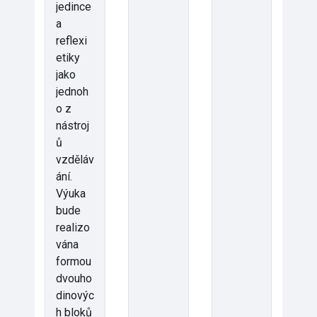
jedince
a
reflexi
etiky
jako
jednoh
o z
nástroj
ů
vzděláv
ání.
Výuka
bude
realizo
vána
formou
dvouho
dinovýc
h bloků