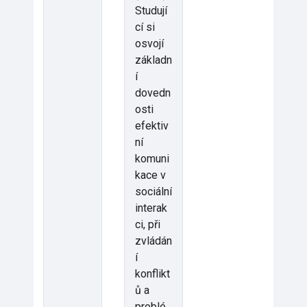
Studují
cí si
osvojí
základn
í
dovedn
osti
efektiv
ní
komuni
kace v
sociální
interak
ci, při
zvládán
í
konflikt
ů a
problé