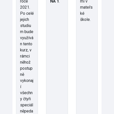
roce
NA 1
.
mi v
2021.
mateřs
Po celé
ké
jejich
škole.
studiu
m bude
využívá
n tento
kurz, v
rámci
něhož
postup
ně
vykonaj
í
všechn
y čtyři
speciál
něpeda