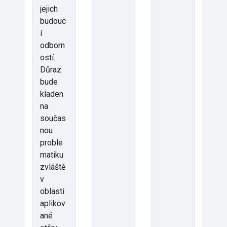
jejich
budouc
í
odborn
ostí.
Důraz
bude
kladen
na
součas
nou
proble
matiku
zvláště
v
oblasti
aplikov
ané