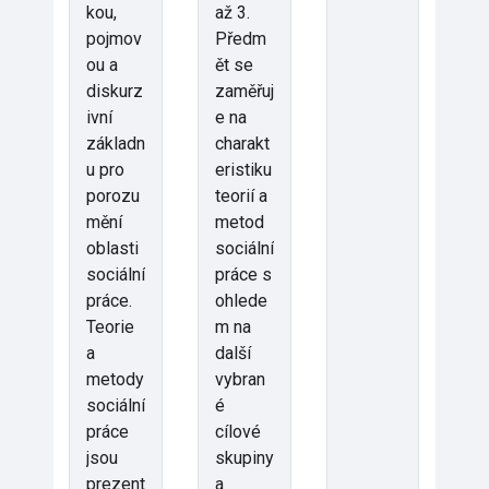
kou,
až 3.
pojmov
Předm
ou a
ět se
diskurz
zaměřuj
ivní
e na
základn
charakt
u pro
eristiku
porozu
teorií a
mění
metod
oblasti
sociální
sociální
práce s
práce.
ohlede
Teorie
m na
a
další
metody
vybran
sociální
é
práce
cílové
jsou
skupiny
prezent
a