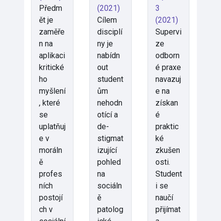
Předm
(2021)
3
ět je
Cílem
(2021)
zaměře
disciplí
Supervi
n na
ny je
ze
aplikaci
nabídn
odborn
kritické
out
é praxe
ho
student
navazuj
myšlení
ům
e na
, které
nehodn
získan
se
otící a
é
uplatňuj
de-
praktic
e v
stigmat
ké
moráln
izující
zkušen
ě
pohled
osti.
profes
na
Student
ních
sociáln
i se
postojí
ě
naučí
ch v
patolog
přijímat