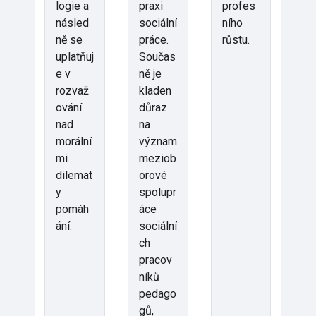
logie a
praxi
profes
násled
sociální
ního
ně se
práce.
růstu.
uplatňuj
Součas
e v
ně je
rozvaž
kladen
ování
důraz
nad
na
morální
význam
mi
meziob
dilemat
orové
y
spolupr
pomáh
áce
ání.
sociální
ch
pracov
níků
pedago
gů,