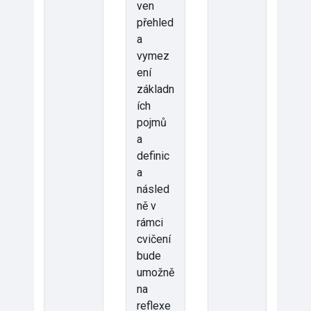
ven
přehled
a
vymez
ení
základn
ích
pojmů
a
definic
a
násled
ně v
rámci
cvičení
bude
umožně
na
reflexe