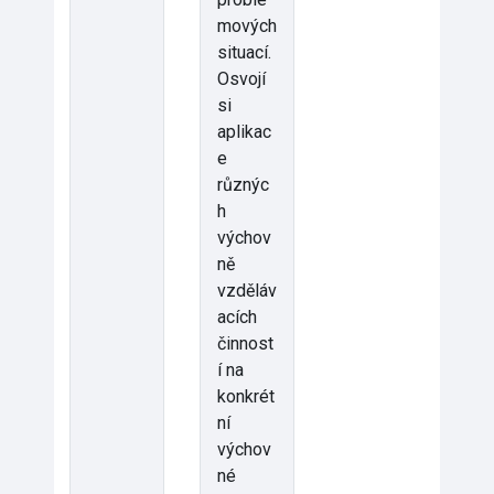
mových
situací.
Osvojí
si
aplikac
e
různýc
h
výchov
ně
vzděláv
acích
činnost
í na
konkrét
ní
výchov
né