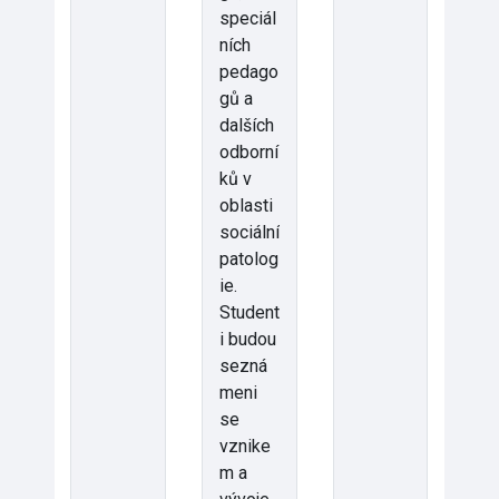
speciál
ních
pedago
gů a
dalších
odborní
ků v
oblasti
sociální
patolog
ie.
Student
i budou
sezná
meni
se
vznike
m a