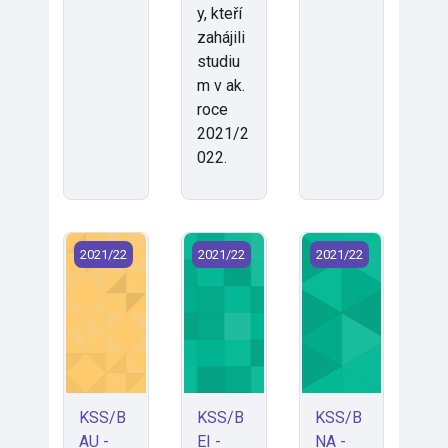
y, kteří
zahájili
studiu
m v ak.
roce
2021/2
022.
KSS/BAU - Metody práce s jedinci s PAS (2021)
KSS/BEI - Speciální pedagogika v as
KSS/BNA - Spec. pe
2021/22
2021/22
2021/22
KSS/B
KSS/B
KSS/B
AU -
EI -
NA -