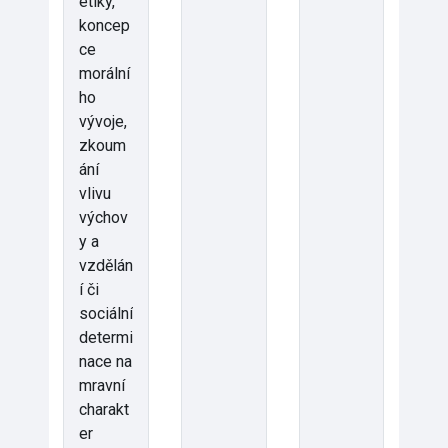
etiky,
koncep
ce
morální
ho
vývoje,
zkoum
ání
vlivu
výchov
y a
vzdělán
í či
sociální
determi
nace na
mravní
charakt
er