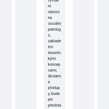
vývoje
m
názorů
na
sociální
patolog
ii,
základn
ími
teoretic
kými
koncep
cemi,
školami
a
přístup
y, bude
jim
předsta