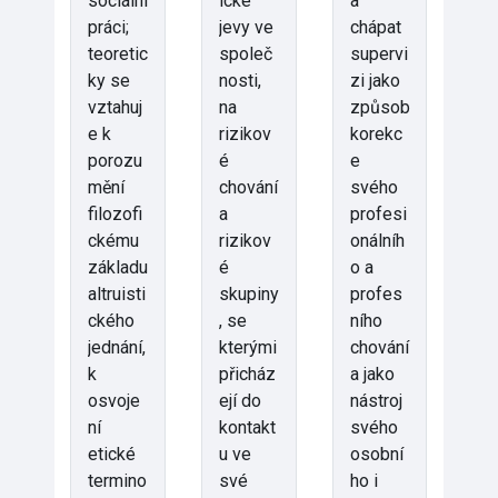
sociální
ické
a
práci;
jevy ve
chápat
teoretic
společ
supervi
ky se
nosti,
zi jako
vztahuj
na
způsob
e k
rizikov
korekc
porozu
é
e
mění
chování
svého
filozofi
a
profesi
ckému
rizikov
onálníh
základu
é
o a
altruisti
skupiny
profes
ckého
, se
ního
jednání,
kterými
chování
k
přicház
a jako
osvoje
ejí do
nástroj
ní
kontakt
svého
etické
u ve
osobní
termino
své
ho i