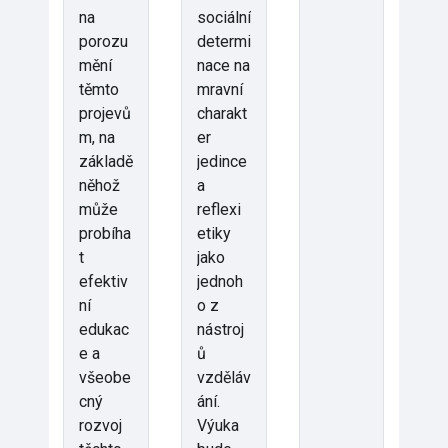
na
sociální
porozu
determi
mění
nace na
těmto
mravní
projevů
charakt
m, na
er
základě
jedince
něhož
a
může
reflexi
probíha
etiky
t
jako
efektiv
jednoh
ní
o z
edukac
nástroj
e a
ů
všeobe
vzděláv
cný
ání.
rozvoj
Výuka