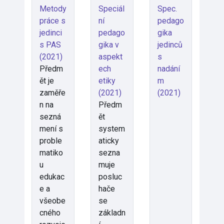
Metody
Speciál
Spec.
práce s
ní
pedago
jedinci
pedago
gika
s PAS
gika v
jedinců
(2021)
aspekt
s
Předm
ech
nadání
ět je
etiky
m
zaměře
(2021)
(2021)
n na
Předm
sezná
ět
mení s
system
proble
aticky
matiko
sezna
u
muje
edukac
posluc
e a
hače
všeobe
se
cného
základn