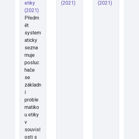
etiky
(2021)
(2021)
(2021)
Předm
ět
system
aticky
sezna
muje
posluc
hače
se
základn
í
proble
matiko
u etiky
v
souvisl
osti s