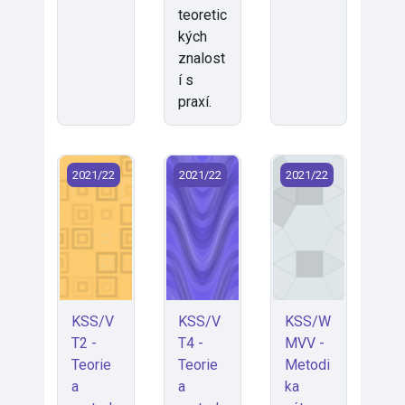
teoretic
kých
znalost
í s
praxí.
KSS/VT2 - Teorie a metody sociální práce 2 (2021)
KSS/VT4 - Teorie a metody sociální 
KSS/WMVV - Metodi
2021/22
2021/22
2021/22
KSS/V
KSS/V
KSS/W
T2 -
T4 -
MVV -
Teorie
Teorie
Metodi
a
a
ka