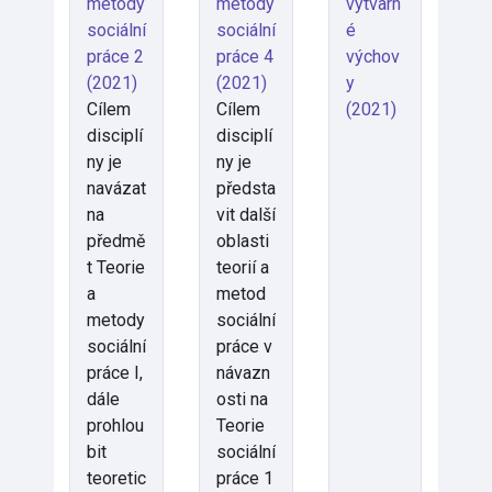
metody
metody
výtvarn
sociální
sociální
é
práce 2
práce 4
výchov
(2021)
(2021)
y
Cílem
Cílem
(2021)
disciplí
disciplí
ny je
ny je
navázat
předsta
na
vit další
předmě
oblasti
t Teorie
teorií a
a
metod
metody
sociální
sociální
práce v
práce I,
návazn
dále
osti na
prohlou
Teorie
bit
sociální
teoretic
práce 1