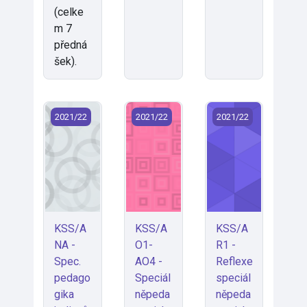
(celke
m 7
předná
šek).
KSS/ANA - Spec. pedagogika jedinců s nadáním (202
KSS/AO1-AO4 - Speciálněpedagogick
KSS/AR1 - Reflexe 
2021/22
2021/22
2021/22
KSS/A
KSS/A
KSS/A
NA -
O1-
R1 -
Spec.
AO4 -
Reflexe
pedago
Speciál
speciál
gika
něpeda
něpeda