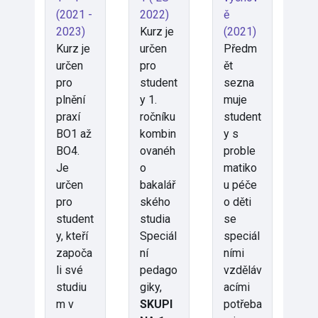
(2021 -
2022)
ě
2023)
Kurz je
(2021)
Kurz je
určen
Předm
určen
pro
ět
pro
student
sezna
plnění
y 1.
muje
praxí
ročníku
student
BO1 až
kombin
y s
BO4.
ovanéh
proble
Je
o
matiko
určen
bakalář
u péče
pro
ského
o děti
student
studia
se
y, kteří
Speciál
speciál
započa
ní
ními
li své
pedago
vzděláv
studiu
giky,
acími
m v
SKUPI
potřeba