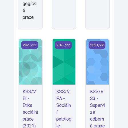
gogick
é
praxe.
KSS/VEI - Etika sociální práce (2021)
KSS/VPA - Sociální patologie (2021)
KSS/VS3 - Superviz
2021/22
2021/22
2021/22
KSS/V
KSS/V
KSS/V
EI -
PA -
S3 -
Etika
Sociáln
Supervi
sociální
í
ze
práce
patolog
odborn
(2021)
ie
é praxe