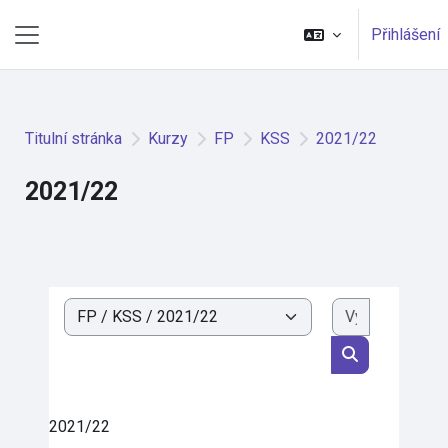
Přejít k hlavnímu obsahu
Přihlášení
Boční panel
Titulní stránka
Kurzy
FP
KSS
2021/22
2021/22
Vyhledat k
Kategorie kurzů
Vyhledat kurz
2021/22