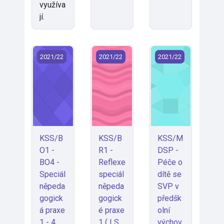
využíva
jí.
KSS/BO1 - BO4 - Speciálněpedagogická praxe 1 - 4 (
KSS/BR1 - Reflexe speciálněpedagog
KSS/MDSP - Péče o 
2021/22
2021/22
2021/22
KSS/B
KSS/B
KSS/M
O1 -
R1 -
DSP -
BO4 -
Reflexe
Péče o
Speciál
speciál
dítě se
něpeda
něpeda
SVP v
gogick
gogick
předšk
á praxe
é praxe
olní
1 - 4
1 ( LS
výchov