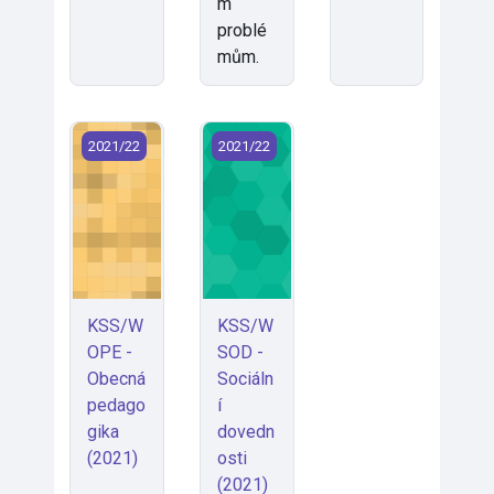
m
problé
mům.
KSS/WOPE - Obecná pedagogika (2021)
KSS/WSOD - Sociální dovednosti (2
2021/22
2021/22
KSS/W
KSS/W
OPE -
SOD -
Obecná
Sociáln
pedago
í
gika
dovedn
(2021)
osti
(2021)