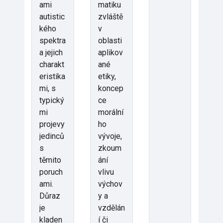
ami
matiku
autistic
zvláště
kého
v
spektra
oblasti
a jejich
aplikov
charakt
ané
eristika
etiky,
mi, s
koncep
typický
ce
mi
morální
projevy
ho
jedinců
vývoje,
s
zkoum
těmito
ání
poruch
vlivu
ami.
výchov
Důraz
y a
je
vzdělán
kladen
í či