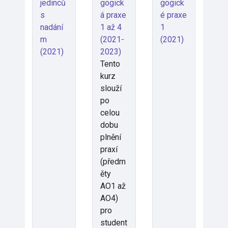
jedinců
gogick
gogick
s
á praxe
é praxe
nadání
1 až 4
1
m
(2021-
(2021)
(2021)
2023)
Tento
kurz
slouží
po
celou
dobu
plnění
praxí
(předm
ěty
AO1 až
AO4)
pro
student