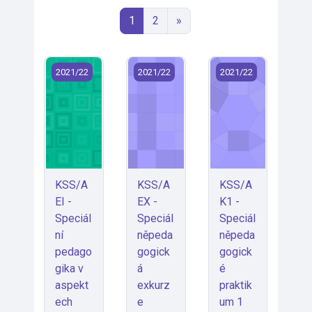
Stránka 1
Stránka 2
Další stránka
1
2
»
KSS/AEI - Speciální pedagogika v aspektech etiky (2
KSS/AEX - Speciálněpedagogická ex
KSS/AK1 - Speciáln
2021/22
2021/22
2021/22
KSS/A
KSS/A
KSS/A
EI -
EX -
K1 -
Speciál
Speciál
Speciál
ní
něpeda
něpeda
pedago
gogick
gogick
gika v
á
é
aspekt
exkurz
praktik
ech
e
um 1