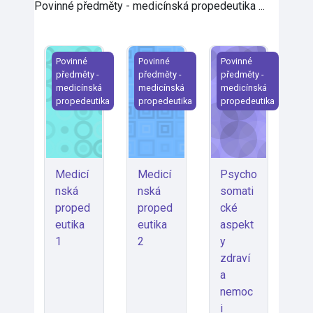
Povinné předměty - medicínská propedeutika ...
Medicínská propedeutika 1
Medicínská propedeutika 2
Psychosomatické as
Povinné
Povinné
Povinné
předměty -
předměty -
předměty -
medicínská
medicínská
medicínská
propedeutika
propedeutika
propedeutika
Medicí
Medicí
Psycho
nská
nská
somati
proped
proped
cké
eutika
eutika
aspekt
1
2
y
zdraví
a
nemoc
i