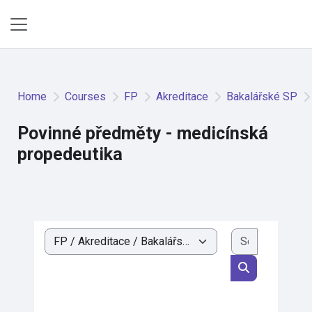
Skip to main content
Side panel
Home
Courses
FP
Akreditace
Bakalářské SP
Povinné předměty - medicínská
propedeutika
Search cou
Course categories
Search cours