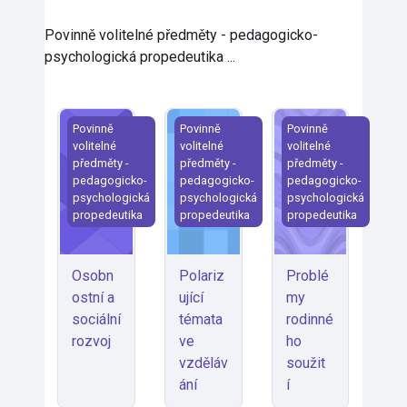
Povinně volitelné předměty - pedagogicko-
psychologická propedeutika ...
Osobnostní a sociální rozvoj
Polarizující témata ve vzdělávání
Problémy rodinného
Povinně
Povinně
Povinně
volitelné
volitelné
volitelné
předměty -
předměty -
předměty -
pedagogicko-
pedagogicko-
pedagogicko-
psychologická
psychologická
psychologická
propedeutika
propedeutika
propedeutika
Osobn
Polariz
Problé
ostní a
ující
my
sociální
témata
rodinné
rozvoj
ve
ho
vzděláv
soužit
ání
í