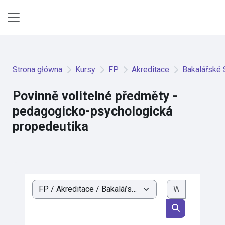
Przejdź do głównej zawartości
Panel boczny
Strona główna
Kursy
FP
Akreditace
Bakalářské
Povinně volitelné předměty -
pedagogicko-psychologická
propedeutika
Wyszukaj k
Kategorie kursów
Wyszukaj kur