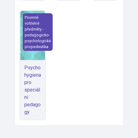
Psychohygiena pro speciální pedagogy
Povinně
volitelné
předměty -
pedagogicko-
psychologická
propedeutika
Psycho
hygiena
pro
speciál
ní
pedago
gy