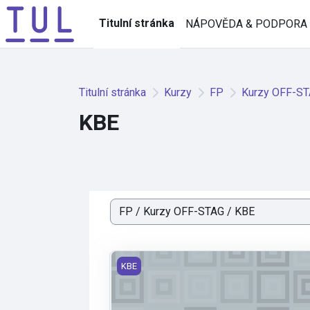
Přejít k hlavnímu obsahu
Titulní stránka
NÁPOVĚDA & PODPORA
Titulní stránka
Kurzy
FP
Kurzy OFF-S
KBE
Kategorie kurzů
Pedagogická praxe průběžná – biologie
KBE