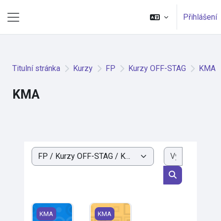
Přejít k hlavnímu obsahu
Přihlášení
Boční panel
Titulní stránka
Kurzy
FP
Kurzy OFF-STAG
KMA
KMA
Vyhledat k
Kategorie kurzů
Vyhledat kurz
MA1-M pro kombinované studium
MA2-M pro kombinované studium
KMA
KMA