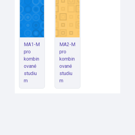
MA1-M
MA2-M
pro
pro
kombin
kombin
ované
ované
studiu
studiu
m
m