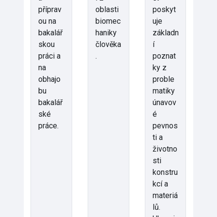
příprav
oblasti
poskyt
ou na
biomec
uje
bakalář
haniky
základn
skou
člověka
í
práci a
.
poznat
na
ky z
obhajo
proble
bu
matiky
bakalář
únavov
ské
é
práce.
pevnos
ti a
životno
sti
konstru
kcí a
materiá
lů.