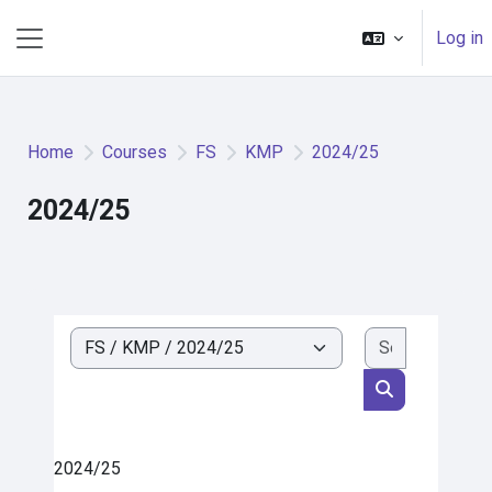
Skip to main content
Log in
Side panel
Home
Courses
FS
KMP
2024/25
2024/25
Search cou
Course categories
Search cours
2024/25