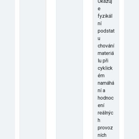
Ukazuj
e
fyzikál
ní
podstat
u
chování
materiá
lu při
cyklick
ém
namáhá
ní a
hodnoc
ení
reálnýc
h
provoz
ních