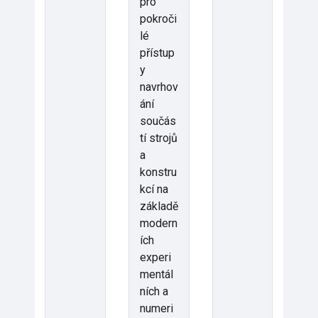
pro
pokroči
lé
přístup
y
navrhov
ání
součás
tí strojů
a
konstru
kcí na
základě
modern
ích
experi
mentál
ních a
numeri