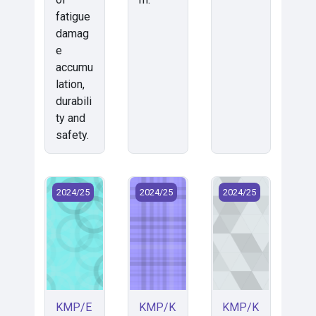
fatigue
damag
e
accumu
lation,
durabili
ty and
safety.
KMP/EXMM - Experimentální metody v mechanice (2
KMP/KIN - Mechanika II (Kinematika
KMP/KIN - Mechanic
2024/25
2024/25
2024/25
KMP/E
KMP/K
KMP/K