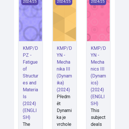
KMP/DPZ - Fatigue of Structures and Materials (202
KMP/DYN - Mechanika III (Dynamika
KMP/DYN - Mechanic
2024/25
2024/25
2024/25
KMP/D
KMP/D
KMP/D
PZ -
YN -
YN -
Fatigue
Mecha
Mecha
of
nika III
nics III
Structur
(Dynam
(Dynam
es and
ika)
ics)
Materia
(2024)
(2024)
ls
Předm
(ENGLI
(2024)
ět
SH)
(ENGLI
Dynami
This
SH)
ka je
subject
The
vrchole
deals