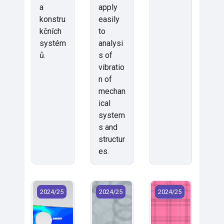
a
apply
konstru
easily
kčních
to
systém
analysi
ů.
s of
vibratio
n of
mechan
ical
system
s and
structur
es.
KMP/PP1 - Pružnost a pevnost I (2024)
KMP/PP2 - Pružnost a pevnost II (2
KMP/SMS*M - Simul
2024/25
2024/25
2024/25