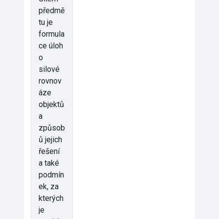
předmě
tu je
formula
ce úloh
o
silové
rovnov
áze
objektů
a
způsob
ů jejich
řešení
a také
podmín
ek, za
kterých
je