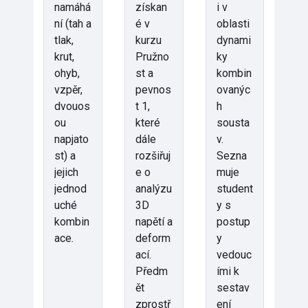
namáhá
získan
i v
ní (tah a
é v
oblasti
tlak,
kurzu
dynami
krut,
Pružno
ky
ohyb,
st a
kombin
vzpěr,
pevnos
ovanýc
dvouos
t 1,
h
ou
které
sousta
napjato
dále
v.
st) a
rozšiřuj
Sezna
jejich
e o
muje
jednod
analýzu
student
uché
3D
y s
kombin
napětí a
postup
ace.
deform
y
ací.
vedouc
Předm
ími k
ět
sestav
zprostř
ení