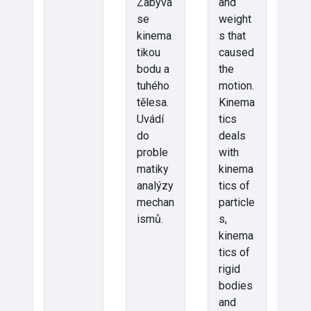
Zabývá
and
se
weight
kinema
s that
tikou
caused
bodu a
the
tuhého
motion.
tělesa.
Kinema
Uvádí
tics
do
deals
proble
with
matiky
kinema
analýzy
tics of
mechan
particle
ismů.
s,
kinema
tics of
rigid
bodies
and