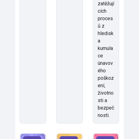
zatěžují
cích
proces
ů z
hledisk
a
kumula
ce
únavov
ého
poškoz
ení,
životno
sti a
bezpeč
nosti.