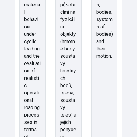
materia
působí
s,
l
cími na
bodies,
behavi
fyzikál
system
our
ní
s of
under
objekty
bodies)
cyclic
(hmotn
and
loading
é body,
their
and the
sousta
motion.
evaluati
vy
on of
hmotný
realisti
ch
c
bodů,
operati
tělesa,
onal
sousta
loading
vy
proces
těles) a
ses in
jejich
terms
pohybe
of
m.