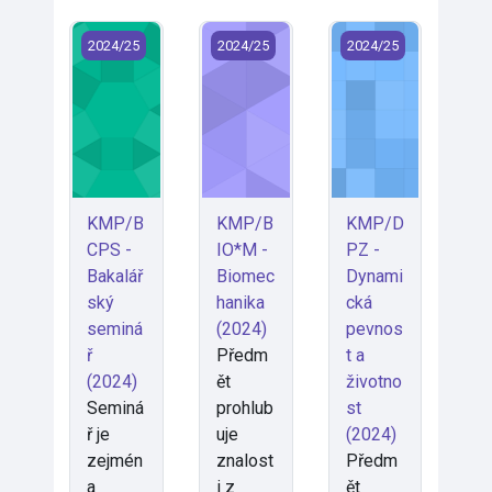
KMP/BCPS - Bakalářský seminář (2024)
KMP/BIO*M - Biomechanika (2024)
KMP/DPZ - Dynamic
2024/25
2024/25
2024/25
KMP/B
KMP/B
KMP/D
CPS -
IO*M -
PZ -
Bakalář
Biomec
Dynami
ský
hanika
cká
seminá
(2024)
pevnos
ř
Předm
t a
(2024)
ět
životno
Seminá
prohlub
st
ř je
uje
(2024)
zejmén
znalost
Předm
a
i z
ět