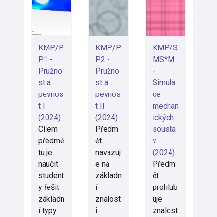
KMP/P
KMP/P
KMP/S
P1 -
P2 -
MS*M
Pružno
Pružno
-
st a
st a
Simula
pevnos
pevnos
ce
t I
t II
mechan
(2024)
(2024)
ických
Cílem
Předm
sousta
předmě
ět
v
tu je
navazuj
(2024)
naučit
e na
Předm
student
základn
ět
y řešit
í
prohlub
základn
znalost
uje
í typy
i
znalost