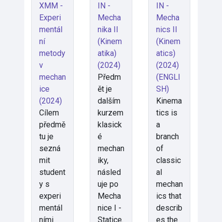
XMM -
IN -
IN -
Experi
Mecha
Mecha
mentál
nika II
nics II
ní
(Kinem
(Kinem
metody
atika)
atics)
v
(2024)
(2024)
mechan
Předm
(ENGLI
ice
ět je
SH)
(2024)
dalším
Kinema
Cílem
kurzem
tics is
předmě
klasick
a
tu je
é
branch
sezná
mechan
of
mit
iky,
classic
student
násled
al
y s
uje po
mechan
experi
Mecha
ics that
mentál
nice I -
describ
ními
Statice.
es the