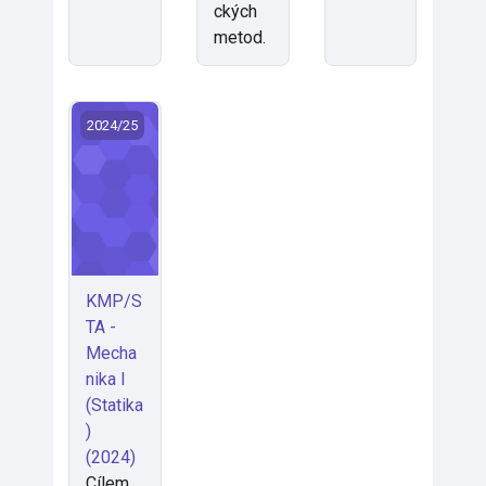
ckých
metod.
KMP/STA - Mechanika I (Statika) (2024)
2024/25
KMP/S
TA -
Mecha
nika I
(Statika
)
(2024)
Cílem