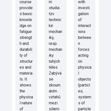
course
m
with
provide
studia
investi
s basic
tzv.
gation
knowle
technic
of
dge on
ké
interact
fatigue
mechan
ions
strengt
iky,
betwee
h and
resp.
n
durabili
mechan
forces
ty of
iky
acting
structur
tuhých
on
es and
těles.
physica
materia
Zabývá
l
ls. It
se
objects
shows
zkoum
(particl
the
áním
es,
physica
vztahů
system
l nature
mezi
s of
of
silami
particle