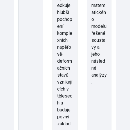
edkuje
matem
hlubší
atickéh
pochop
o
ení
modelu
komple
řešené
xních
sousta
napěťo
vy a
vě-
jeho
deform
násled
ačních
né
stavů
analýzy
vznikají
.
cích v
tělesec
h a
buduje
pevný
základ