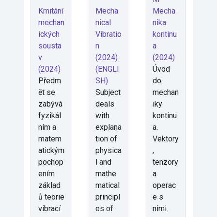
Kmitání
Mecha
Mecha
mechan
nical
nika
ických
Vibratio
kontinu
sousta
n
a
v
(2024)
(2024)
(2024)
(ENGLI
Úvod
Předm
SH)
do
ět se
Subject
mechan
zabývá
deals
iky
fyzikál
with
kontinu
ním a
explana
a.
matem
tion of
Vektory
atickým
physica
,
pochop
l and
tenzory
ením
mathe
a
základ
matical
operac
ů teorie
principl
e s
vibrací
es of
nimi.