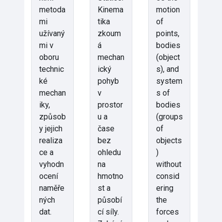
metoda
Kinema
motion
mi
tika
of
užívaný
zkoum
points,
mi v
á
bodies
oboru
mechan
(object
technic
ický
s), and
ké
pohyb
system
mechan
v
s of
iky,
prostor
bodies
způsob
u a
(groups
y jejich
čase
of
realiza
bez
objects
ce a
ohledu
)
vyhodn
na
without
ocení
hmotno
consid
naměře
st a
ering
ných
působí
the
dat.
cí síly.
forces