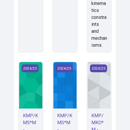
kinema
tics
constra
ints
and
mechan
isms.
KMP/KMS*M - Kmitání mechanických soustav (2024
KMP/KMS*M - Mechanical Vibration
KMP/MKO*M - Mecha
2024/25
2024/25
2024/25
KMP/K
KMP/K
KMP/
MS*M
MS*M
MKO*
-
-
M -