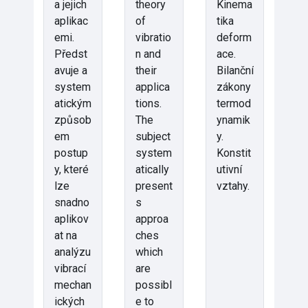
a jejich
theory
Kinema
aplikac
of
tika
emi.
vibratio
deform
Předst
n and
ace.
avuje a
their
Bilanční
system
applica
zákony
atickým
tions.
termod
způsob
The
ynamik
em
subject
y.
postup
system
Konstit
y, které
atically
utivní
lze
present
vztahy.
snadno
s
aplikov
approa
at na
ches
analýzu
which
vibrací
are
mechan
possibl
ických
e to