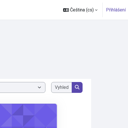
Čeština ‎(cs)‎
Přihlášení
Vyhledat kurzy
Vyhledat kurzy
FSE1