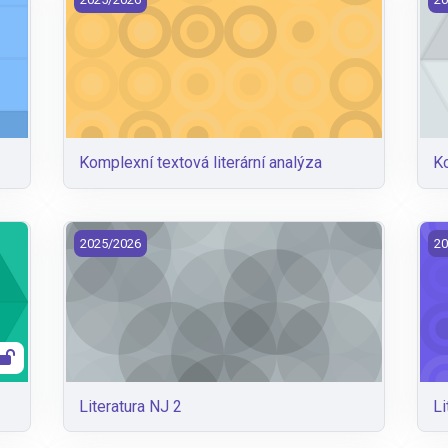
Komplexní textová literární analýza
K
Literatura NJ 2
Lit
2025/2026
20
Literatura NJ 2
Li