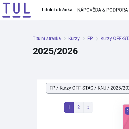
Přejít k hlavnímu obsahu
Titulní stránka
NÁPOVĚDA & PODPORA
Titulní stránka
Kurzy
FP
Kurzy OFF-S
2025/2026
Kategorie kurzů
Stránka 1
Stránka 2
Další stránka
1
2
»
F
2