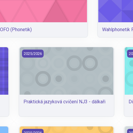
OFO (Phonetik)
Wahlphonetik 
 NJ3 (2023)
Praktická jazyková cvičení NJ3 - dálkaři
Di
2025/2026
20
Praktická jazyková cvičení NJ3 - dálkaři
Di
Komplexní textová literární analýza
Ko
2025/2026
20