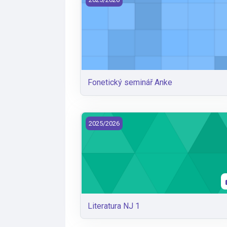
Fonetický seminář Anke
Literatura NJ 1
2025/2026
Literatura NJ 1