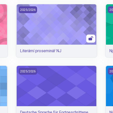
Literární proseminář NJ
Nj
2025/2026
20
Literární proseminář NJ
N
Deutsche Sprache für Fortgeschrittene (SS)
Nj
2025/2026
20
Deutsche Sprache für Fortgeschrittene
N