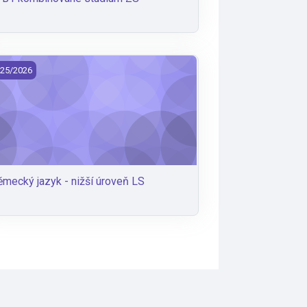
mecký jazyk - nižší úroveň LS
25/2026
mecký jazyk - nižší úroveň LS