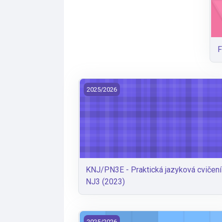
F
KNJ/PN3E - Praktická jazyková cvičení
2025/2026
KNJ/PN3E - Praktická jazyková cvičení
NJ3 (2023)
Fonetický seminář Anke
2025/2026