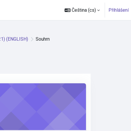
Čeština ‎(cs)‎
Přihlášení
21) (ENGLISH)
Souhrn