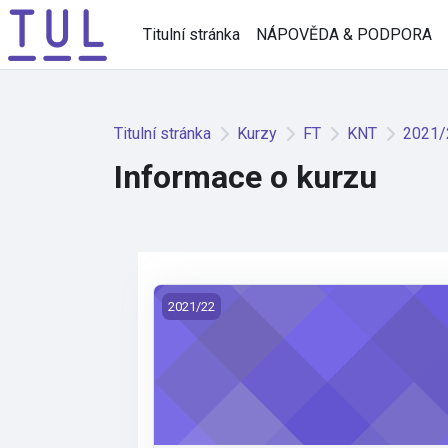
Přejít k hlavnímu obsahu
Titulní stránka
NÁPOVĚDA & PODPORA
Titulní stránka
Kurzy
FT
KNT
2021/
Informace o kurzu
KNT/MNTI - Mechanical Technologies o
2021/22