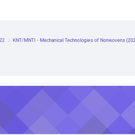
22
KNT/MNTI - Mechanical Technologies of Nonwovens (20
f Nonwovens (2021) (ENGLISH)