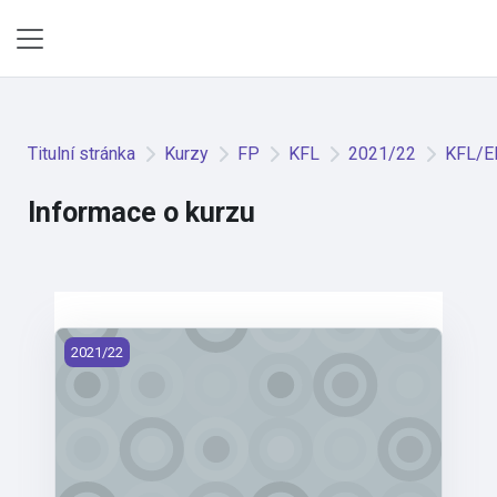
Přejít k hlavnímu obsahu
Boční panel
Titulní stránka
Kurzy
FP
KFL
2021/22
KFL/EE
Informace o kurzu
KFL/EES - Etika ve speciální pedagogice (2021)
2021/22