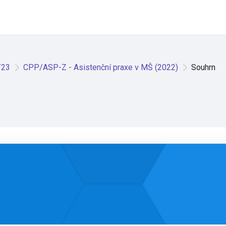
/23
CPP/ASP-Z - Asistenční praxe v MŠ (2022)
Souhrn
22)