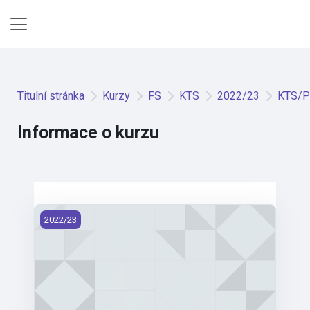
Přejít k hlavnímu obsahu
Boční panel
Titulní stránka
Kurzy
FS
KTS
2022/23
KTS/PR
Informace o kurzu
KTS/PR1 - Projekt I. (2022)
2022/23