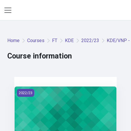
Skip to main content
Side panel
Home
Courses
FT
KDE
2022/23
KDE/VNP - V
Course information
KDE/VNP - Vazby a navrhování pletenin (2022)
2022/23