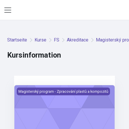
Zum Hauptinhalt
Website-Übersicht
Startseite
Kurse
FS
Akreditace
Magisterský pro
Kursinformation
Výpočty plastových a kompozitních dílů
Magisterský program - Zpracování plastů a kompozitů