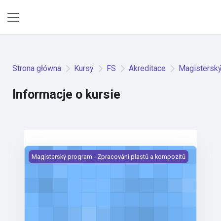
Przejdź do głównej zawartości
Panel boczny
Strona główna
Kursy
FS
Akreditace
Magisterský
Informacje o kursie
Diplomová práce 2
Magisterský program - Zpracování plastů a kompozitů