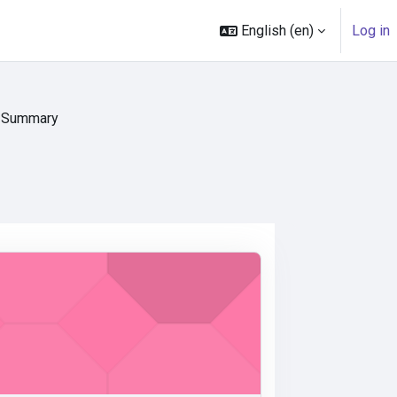
English ‎(en)‎
Log in
Summary