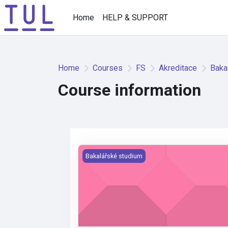
Skip to main content
Home
HELP & SUPPORT
Home
Courses
FS
Akreditace
Baka
Course information
Automatizace a robotizace ve strojírenst
Bakalářské studium