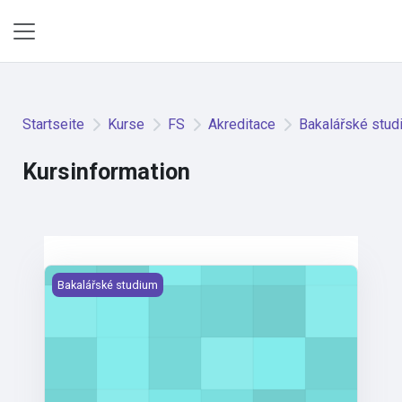
Zum Hauptinhalt
Website-Übersicht
Startseite
Kurse
FS
Akreditace
Bakalářské stud
Kursinformation
Matematika III
Bakalářské studium