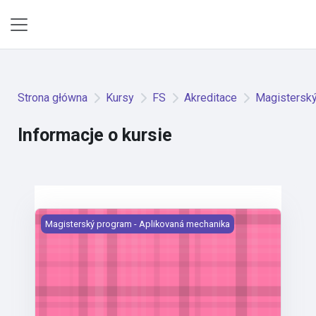
Przejdź do głównej zawartości
Panel boczny
Strona główna
Kursy
FS
Akreditace
Magisterský
Informacje o kursie
Numerická matematika
Magisterský program - Aplikovaná mechanika