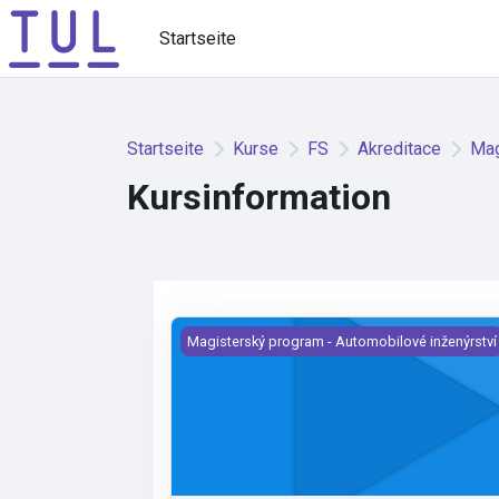
Zum Hauptinhalt
Startseite
Startseite
Kurse
FS
Akreditace
Mag
Kursinformation
Stavba mechanismů
Magisterský program - Automobilové inženýrství