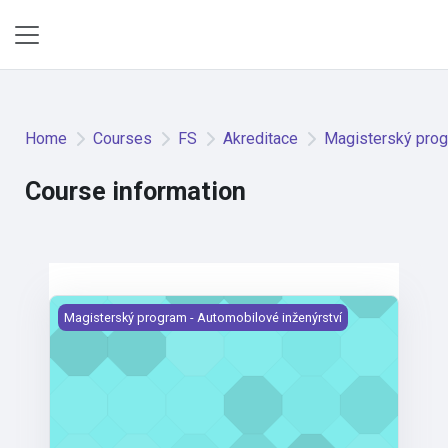
Skip to main content
Side panel
Home
Courses
FS
Akreditace
Magisterský prog
Course information
Konstrukce a dimenzování plastových dílů
Magisterský program - Automobilové inženýrství