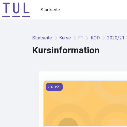
Zum Hauptinhalt
Startseite
Startseite
Kurse
FT
KOD
2020/21
Kursinformation
KOD/CLTE - Clothing technology (2020)
2020/21