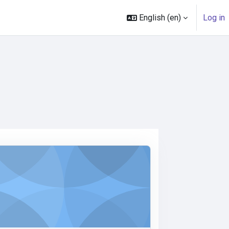
English ‎(en)‎
Log in