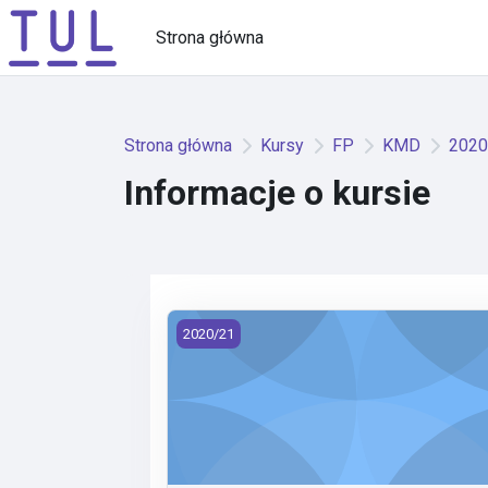
Przejdź do głównej zawartości
Strona główna
Strona główna
Kursy
FP
KMD
2020
Informacje o kursie
KMD/NM - Numerická matematika (2020
2020/21