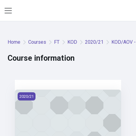
Skip to main content
Side panel
Home
Courses
FT
KOD
2020/21
KOD/AOV - 
Course information
KOD/AOV - Automatizace v oděvní výrobě (2020)
2020/21