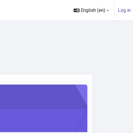
English ‎(en)‎
Log in