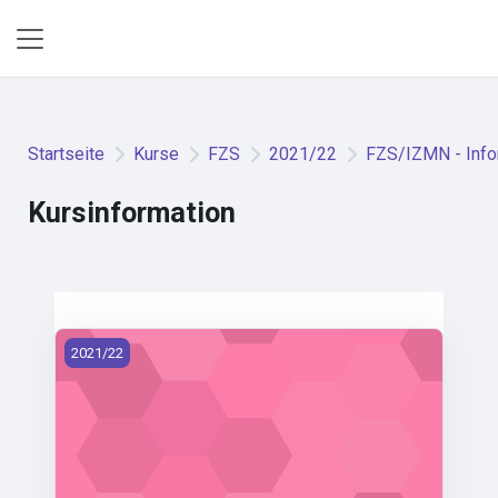
Zum Hauptinhalt
Website-Übersicht
Startseite
Kurse
FZS
2021/22
FZS/IZMN - Infor
Kursinformation
FZS/IZMN - Inform. zdroje pro med. a nel. obory (2021)
2021/22