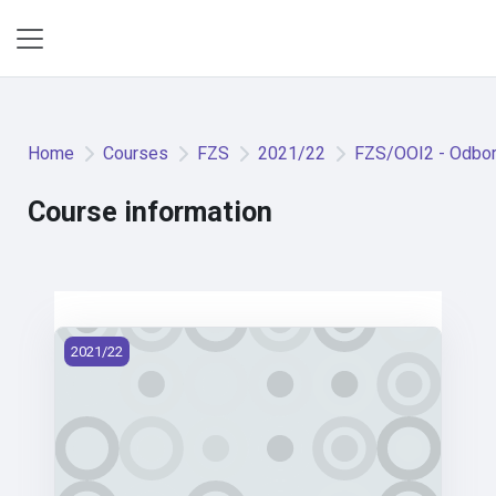
Skip to main content
Side panel
Home
Courses
FZS
2021/22
FZS/OOI2 - Odborn
Course information
FZS/OOI2 - Odborná ošetř. praxe individuální 2 (2021)
2021/22