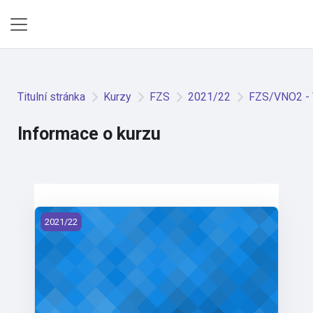
Přejít k hlavnímu obsahu
Boční panel
Titulní stránka
Kurzy
FZS
2021/22
FZS/VNO2 - 
Informace o kurzu
FZS/VNO2 - Výzkum v nelékařských oborech 2 (2021)
2021/22