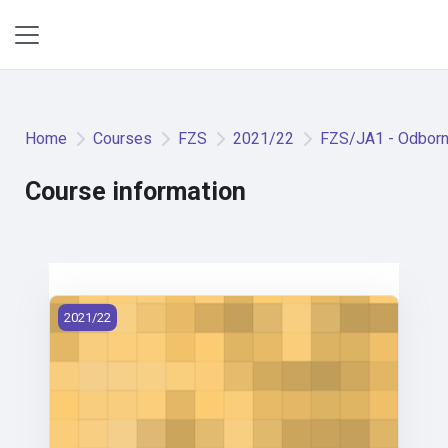
Skip to main content
Side panel
Home
Courses
FZS
2021/22
FZS/JA1 - Odborný
Course information
FZS/JA1 - Odborný jazyk anglický 1 (2021)
2021/22