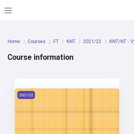
Skip to main content
Side panel
Home
Courses
FT
KNT
2021/22
KNT/NT - Vý
Course information
KNT/NT - Výroba netkaných textilií (2021)
2021/22