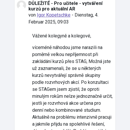
DŮLEŽITÉ - Pro učitele - vytváření
Anzahl Antworten: 0
kurzů pro aktuální AR
von
Igor Kopetschke
-
Dienstag, 4.
Februar 2025, 09:03
Vážené kolegyně a kolegové,
víceméně náhodou jsme narazili na
poměrně velkou nepříjemnost při
zakládání kurzů přes STAG, Možná jste
už zaznamenali, že se u některých
kurzů nevytvářejí správně skupiny
podle rozvrhových akcí. Po konzultaci
se STAGem jsem zjistil, že oproti
minulým rokům nelze jednoznačně určit,
jestli je rozvrhová akce určena pro
denní nebo kombinované studium.
Aktuálně na problému intenzivně pracuji
a jakmile přijdu na spolehlivé řešení,