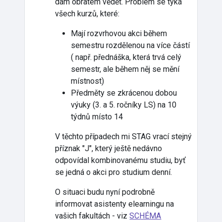
dám obratem vědět. Problém se týká
všech kurzů, které:
Mají rozvrhovou akci během
semestru rozdělenou na více částí
( např. přednáška, která trvá celý
semestr, ale během něj se mění
místnost)
Předměty se zkrácenou dobou
výuky (3. a 5. ročníky LS) na 10
týdnů místo 14
V těchto případech mi STAG vrací stejný
příznak "J", který ještě nedávno
odpovídal kombinovanému studiu, byť
se jedná o akci pro studium denní.
O situaci budu nyní podrobně
informovat asistenty elearningu na
vašich fakultách - viz
SCHÉMA