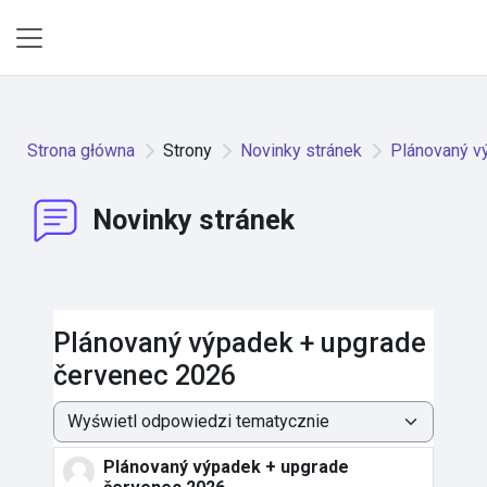
Przejdź do głównej zawartości
Panel boczny
Strona główna
Strony
Novinky stránek
Plánovaný v
Novinky stránek
Plánovaný výpadek + upgrade
červenec 2026
Sposób wyświetlania
Plánovaný výpadek + upgrade
Liczba odpowiedzi: 0