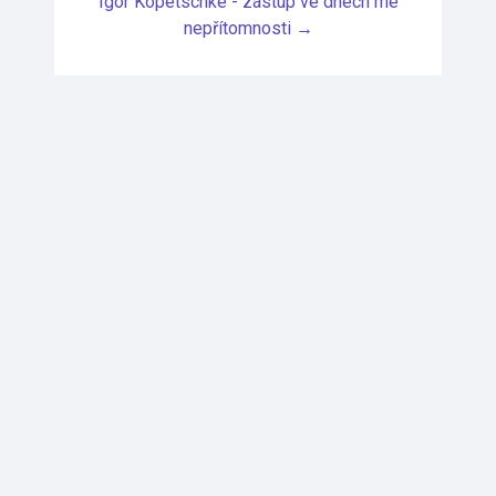
Igor Kopetschke - zástup ve dnech mé
nepřítomnosti →