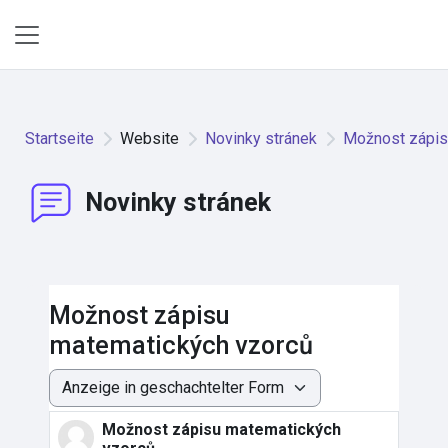
Zum Hauptinhalt
Website-Übersicht
Startseite
Website
Novinky stránek
Možnost zápis
Novinky stránek
Možnost zápisu
matematických vzorců
Anzeigemodus
Možnost zápisu matematických
Anzahl Antworten: 0