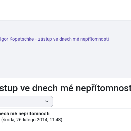
Igor Kopetschke - zástup ve dnech mé nepřítomnosti
ástup ve dnech mé nepřítomnost
nech mé nepřítomnosti
e
(
środa, 26 lutego 2014, 11:48
)