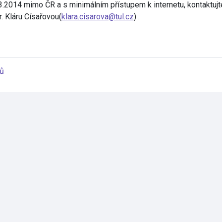
3.2014 mimo ČR a s minimálním přístupem k internetu, kontaktujte
r. Kláru Císařovou(
klara.cisarova@tul.cz
) .
ů