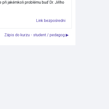
 při jakémkoli problému buď Dr. Jiřího
Link bezpośredni
Zápis do kurzu - student / pedagog ▶︎