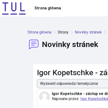
Przejdź do głównej zawartości
Strona główna
Strona główna
Strony
Novinky stránek
Novinky stránek
Igor Kopetschke - z
Sposób wyświetlania
Igor Kopetschke - zástup ve d
Liczba odpowiedzi: 0
Napisane przez:
Igor Kopetschk