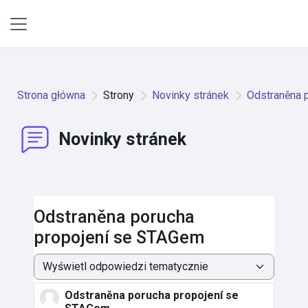
Przejdź do głównej zawartości
Panel boczny
Strona główna
Strony
Novinky stránek
Odstraněna 
Novinky stránek
Odstraněna porucha
propojení se STAGem
Sposób wyświetlania
Odstraněna porucha propojení se
Liczba odpowiedzi: 0