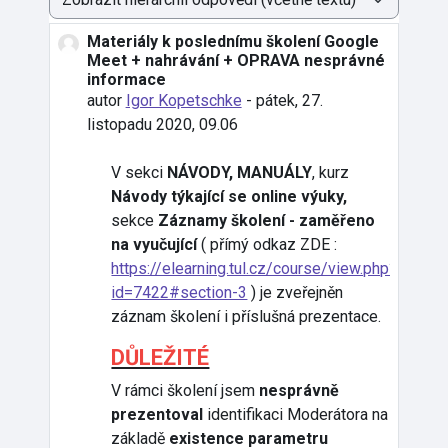
Režim zobrazení
Materiály k poslednímu školení Google
Počet odpovědí: 0
Meet + nahrávání + OPRAVA nesprávné
informace
autor
Igor Kopetschke
-
pátek, 27.
listopadu 2020, 09.06
V sekci
NÁVODY, MANUÁLY
, kurz
Návody týkající se online výuky,
sekce
Záznamy školení - zaměřeno
na vyučující
( přímý odkaz ZDE :
https://elearning.tul.cz/course/view.php?
id=7422#section-3
) je zveřejněn
záznam školení i příslušná prezentace.
DŮLEŽITÉ
V rámci školení jsem
nesprávně
prezentoval
identifikaci Moderátora na
základě
existence parametru