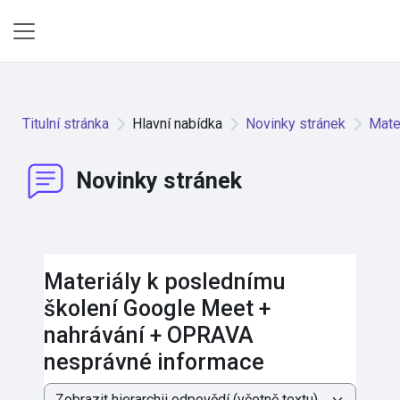
Přejít k hlavnímu obsahu
Boční panel
Titulní stránka
Hlavní nabídka
Novinky stránek
Mate
Novinky stránek
Materiály k poslednímu
školení Google Meet +
nahrávání + OPRAVA
nesprávné informace