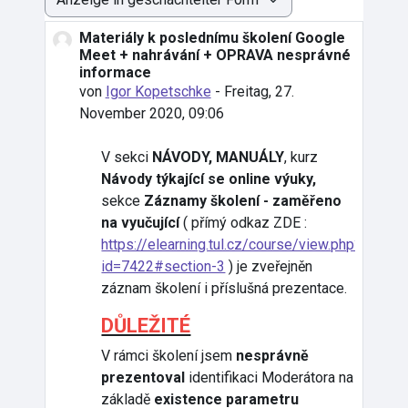
Anzeigemodus
Materiály k poslednímu školení Google
Anzahl Antworten: 0
Meet + nahrávání + OPRAVA nesprávné
informace
von
Igor Kopetschke
-
Freitag, 27.
November 2020, 09:06
V sekci
NÁVODY, MANUÁLY
, kurz
Návody týkající se online výuky,
sekce
Záznamy školení - zaměřeno
na vyučující
( přímý odkaz ZDE :
https://elearning.tul.cz/course/view.php?
id=7422#section-3
) je zveřejněn
záznam školení i příslušná prezentace.
DŮLEŽITÉ
V rámci školení jsem
nesprávně
prezentoval
identifikaci Moderátora na
základě
existence parametru