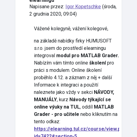
elearningu
Napisane przez:
Igor Kopetschke
(
środa,
2 grudnia 2020, 09:04
)
Vážené kolegyně, vážení kolegové,
na základě nabídky firky HUMUSOFT
s.r.o. jsem do prostředí elearningu
integroval
modul pro MATLAB Grader.
Nabízím vám tímto online
školení
pro
práci s modulem. Online školení
proběhlo 4.12. a záznam z něj + další
Informace k integraci a použití
naleznete jako vždy v sekci
NÁVODY,
MANUÁLY
, kurz
Návody týkající se
online výuky na TUL
, oddíl
MATLAB
Grader - pro učitele
nebo kliknutím na
tento odkaz:
https://elearning.tul.cz/course/view.php?
id=7422#section-5