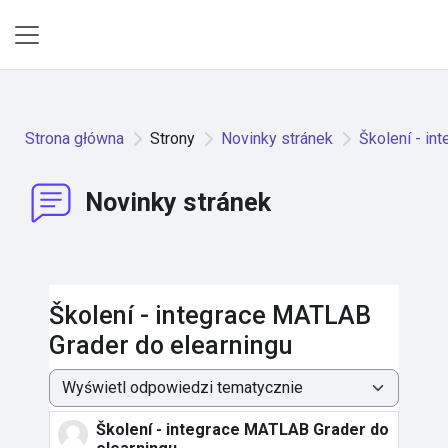
Przejdź do głównej zawartości
Panel boczny
Strona główna
Strony
Novinky stránek
Školení - in
Novinky stránek
Školení - integrace MATLAB
Grader do elearningu
Sposób wyświetlania
Školení - integrace MATLAB Grader do
Liczba odpowiedzi: 0