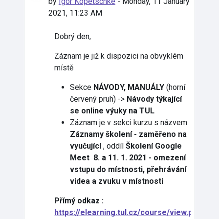
by
Igor Kopetschke
-
Monday, 11 January
2021, 11:23 AM
Dobrý den,
Záznam je již k dispozici na obvyklém
místě
Sekce
NÁVODY, MANUÁLY
(horní
červený pruh) ->
Návody týkající
se online výuky na TUL
Záznam je v sekci kurzu s názvem
Záznamy školení - zaměřeno na
vyučující
, oddíl
Školení Google
Meet 8. a 11. 1. 2021 - omezení
vstupu do místnosti, přehrávání
videa a zvuku v místnosti
Přímý odkaz :
https://elearning.tul.cz/course/view.php?